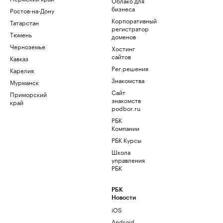
Облако для
бизнеса
Ростов-на-Дону
Корпоративный
Татарстан
регистратор
Тюмень
доменов
Черноземье
Хостинг
сайтов
Кавказ
Рег.решения
Карелия
Знакомства
Мурманск
Сайт
Приморский
знакомств
край
podbor.ru
РБК
Компании
РБК Курсы
Школа
управления
РБК
РБК
Новости
iOS
Android