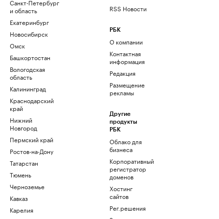
Санкт-Петербург
RSS Новости
и область
Екатеринбург
РБК
Новосибирск
О компании
Омск
Контактная
Башкортостан
информация
Вологодская
Редакция
область
Размещение
Калининград
рекламы
Краснодарский
край
Другие
Нижний
продукты
Новгород
РБК
Пермский край
Облако для
бизнеса
Ростов-на-Дону
Корпоративный
Татарстан
регистратор
Тюмень
доменов
Черноземье
Хостинг
сайтов
Кавказ
Рег.решения
Карелия