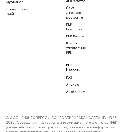
Знакомства
Мурманск
Сайт
Приморский
знакомств
край
podbor.ru
РБК
Компании
РБК Курсы
Школа
управления
РБК
РБК
Новости
iOS
Android
AppGallery
© ООО «БИЗНЕСПРЕСС», АО «РОСБИЗНЕСКОНСАЛТИНГ», 1995–
2026. Сообщения и материалы информационного агентства «РБК»
(свидетельство о регистрации средства массовой информации
выдано Федеральной службой по надзору в сфере связи,