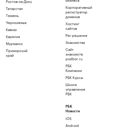
Ростов-на-Дону
Корпоративный
Татарстан
регистратор
Тюмень
доменов
Черноземье
Хостинг
сайтов
Кавказ
Рег.решения
Карелия
Знакомства
Мурманск
Сайт
Приморский
знакомств
край
podbor.ru
РБК
Компании
РБК Курсы
Школа
управления
РБК
РБК
Новости
iOS
Android