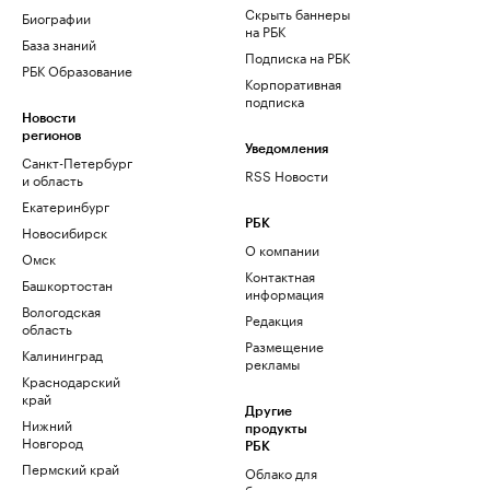
Скрыть баннеры
Биографии
на РБК
База знаний
Подписка на РБК
РБК Образование
Корпоративная
подписка
Новости
регионов
Уведомления
Санкт-Петербург
RSS Новости
и область
Екатеринбург
РБК
Новосибирск
О компании
Омск
Контактная
Башкортостан
информация
Вологодская
Редакция
область
Размещение
Калининград
рекламы
Краснодарский
край
Другие
Нижний
продукты
Новгород
РБК
Пермский край
Облако для
бизнеса