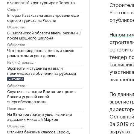
в четвертый круг турнира в Торонто
Строитель
Спорт
Ростове з
В горах Казахстана эвакуировали еще
опубликов
одного туриста из России
Общество
В Смоленской области ввели режим ЧС
Напомни
после мощного циклона
строитель
Общество
оспорить 
Что такое медленная жизнь и какую
роль в этом играет дерево
тендер п
РБК и Старквуд
квалифик
Эксперты и студенты назвали
участника
преимущества обучения за рубежом
выявленн
РАДИО
Общество
Сеул счел санкции Британии против
По данны
России угрозой своей
зарегистр
энергобезопасности
директор
Политика
На 88-м году жизни ушел из жизни
Основной 
художник Николай Марков
За 2019 г
Общество
выручка —
Отличия бензина классов Евро-2,