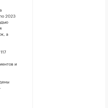
а
 по 2023
адью
я
к, а
117
иентов и
йдены
-