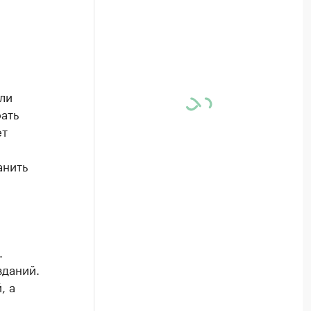
ли
ать
ет
анить
.
зданий.
, а