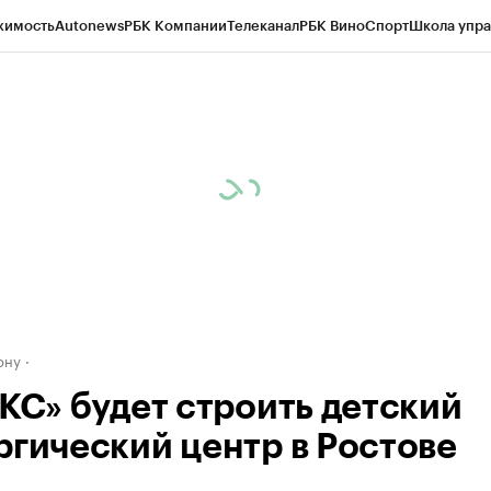
жимость
Autonews
РБК Компании
Телеканал
РБК Вино
Спорт
Школа упра
д
Стиль
Крипто
РБК Бизнес-среда
Дискуссионный клуб
Исследования
К
рагентов
Политика
Экономика
Бизнес
Технологии и медиа
Финансы
Рын
ону
ЕКС» будет строить детский
ргический центр в Ростове