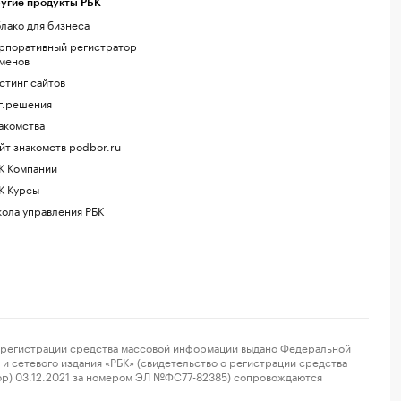
угие продукты РБК
лако для бизнеса
рпоративный регистратор
менов
стинг сайтов
г.решения
акомства
йт знакомств podbor.ru
К Компании
К Курсы
ола управления РБК
регистрации средства массовой информации выдано Федеральной
и сетевого издания «РБК» (свидетельство о регистрации средства
ор) 03.12.2021 за номером ЭЛ №ФС77-82385) сопровождаются