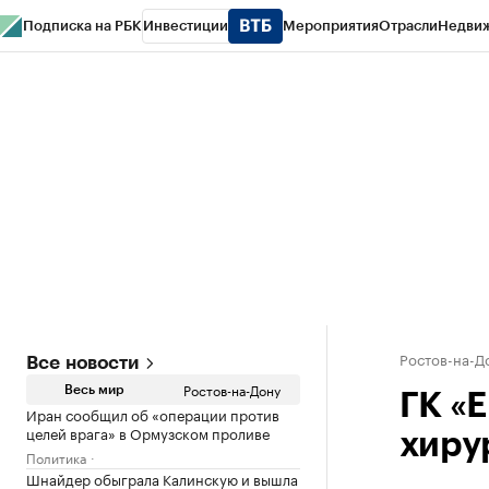
Подписка на РБК
Инвестиции
Мероприятия
Отрасли
Недви
РБК Курсы
РБК Life
Тренды
Визионеры
Национальные проекты
Горо
Спецпроекты СПб
Конференции СПб
Спецпроекты
Проверка конт
Ростов-на-Д
Все новости
Ростов-на-Дону
Весь мир
ГК «
Иран сообщил об «операции против
целей врага» в Ормузском проливе
хиру
Политика
Шнайдер обыграла Калинскую и вышла