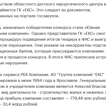
ством областного детского хирургического центра в
аймется ГК «ЕКС». Это следует из документов,
анных на портале госзакупок.
м
, изначально победителем конкурса стала «Южная
ная компания». Однако представители ГК «ЕКС» смог
процедуру подведения итогов тендера в ФАС и выигр
осле переоценки. Они указали на некорректны подсч
ационных баллов, которые присуждаются компаниям-
м в процессе конкурса. В итоге ФАС преписала устр
ые нарушения.
м сервиса РБК Компании, АО "Группа компаний "ЕКС"
ирована в июне 1994 года в Ярославле. Генеральным
ом и учредителем компании является Алексей Власов
вид деятельности - строительство жилых и нежилых 
од прибыль компании составляет — 779,48 млн рублей
 33,4 млрд рублей.