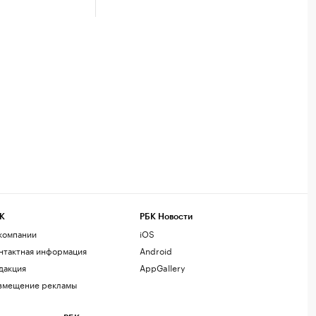
К
РБК Новости
компании
iOS
нтактная информация
Android
дакция
AppGallery
змещение рекламы