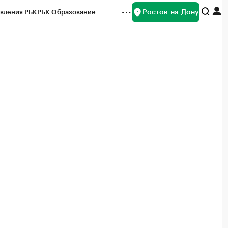
Ростов-на-Дону
вления РБК
РБК Образование
редитные рейтинги
Франшизы
Газета
ок наличной валюты