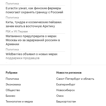
Политика
Euractiv узнал, как финские фермеры
помогают охранять границу с Россией
Политика
Киты, тундра и космические пейзажи:
зачем ехать в восточную Арктику
РБК и УК Первая
Матвиенко предупредила о мерах
Москвы из-за задержаний россиян в
Армении
Политика
Wildberries объявил о новых мерах
поддержки продавцов
Бизнес
Загрузить еще
Рубрики
Новости регионов
Политика
Санкт-Петербург и область
Экономика
Екатеринбург
Общество
Новосибирск
Бизнес
Омск
Технологии и медиа
Башкортостан