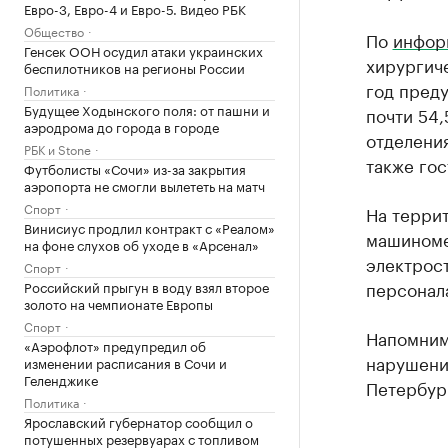
Евро-3, Евро-4 и Евро-5. Видео РБК
Общество
По
инфор
Генсек ООН осудил атаки украинских
хирургиче
беспилотников на регионы России
год пред
Политика
Будущее Ходынского поля: от пашни и
почти 54,
аэродрома до города в городе
отделения
РБК и Stone
также го
Футболисты «Сочи» из-за закрытия
аэропорта не смогли вылететь на матч
Спорт
На террит
Винисиус продлил контракт с «Реалом»
машиномес
на фоне слухов об уходе в «Арсенал»
электрост
Спорт
персонал
Российский прыгун в воду взял второе
золото на чемпионате Европы
Спорт
Напомни
«Аэрофлот» предупредил об
нарушения
изменении расписания в Сочи и
Геленджике
Петербур
Политика
Ярославский губернатор сообщил о
потушенных резервуарах с топливом