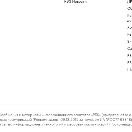
RSS Новости
Др
Об
Ко
до
Хо
Ре
Зн
Са
РБ
РБ
Шк
ения и материалы информационного агентства «РБК» (свидетельство о 
овых коммуникаций (Роскомнадзор) 09.12.2015 за номером ИА №ФС77-63848) 
 связи, информационных технологий и массовых коммуникаций (Роскомнадз