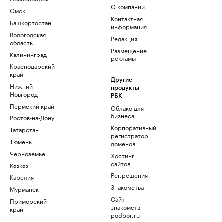
О компании
Омск
Контактная
Башкортостан
информация
Вологодская
Редакция
область
Размещение
Калининград
рекламы
Краснодарский
край
Другие
Нижний
продукты
Новгород
РБК
Пермский край
Облако для
бизнеса
Ростов-на-Дону
Корпоративный
Татарстан
регистратор
Тюмень
доменов
Черноземье
Хостинг
сайтов
Кавказ
Рег.решения
Карелия
Знакомства
Мурманск
Сайт
Приморский
знакомств
край
podbor.ru