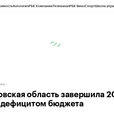
жимость
Autonews
РБК Компании
Телеканал
РБК Вино
Спорт
Школа упра
д
Стиль
Крипто
РБК Бизнес-среда
Дискуссионный клуб
Исследования
К
рагентов
Политика
Экономика
Бизнес
Технологии и медиа
Финансы
Рын
ону
овская область завершила 2
с дефицитом бюджета