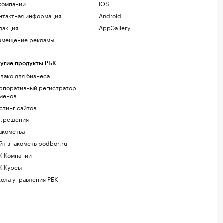
компании
iOS
нтактная информация
Android
дакция
AppGallery
змещение рекламы
угие продукты РБК
лако для бизнеса
рпоративный регистратор
менов
стинг сайтов
г.решения
акомства
йт знакомств podbor.ru
К Компании
К Курсы
ола управления РБК