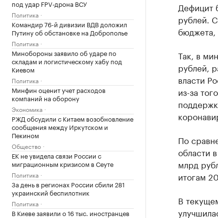
под удар FPV‑дрона ВСУ
Дефицит б
Политика
рублей. 
Командир 76-й дивизии ВДВ доложил
бюджета,
Путину об обстановке на Доброполье
Политика
Минобороны заявило об ударе по
Так, в ми
складам и логистическому хабу под
рублей, р
Киевом
власти Ро
Политика
Минфин оценит учет расходов
из-за тог
компаний на оборону
поддержк
Экономика
коронави
РЖД обсудили с Китаем возобновление
сообщения между Иркутском и
Пекином
По сравне
Общество
области в
ЕК не увидела связи России с
млрд рубл
миграционным кризисом в Сеуте
Политика
итогам 20
За день в регионах России сбили 281
украинский беспилотник
В текущем
Политика
улучшилас
В Киеве заявили о 16 тыс. иностранцев