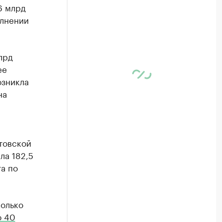
6 млрд
олнении
лрд
ее
озникла
на
товской
ла 182,5
а по
колько
о 40