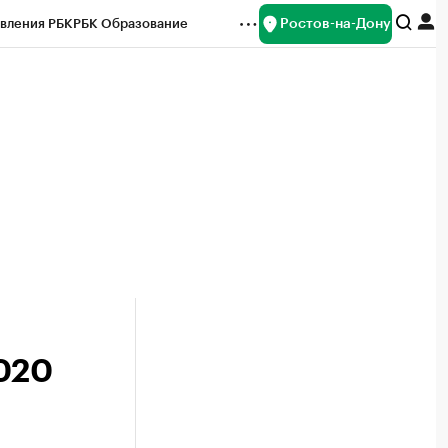
Ростов-на-Дону
вления РБК
РБК Образование
редитные рейтинги
Франшизы
Газета
ок наличной валюты
020