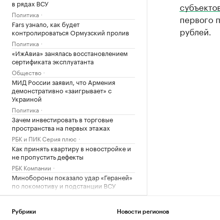
в рядах ВСУ
субъекто
Политика
первого п
Fars узнало, как будет
рублей.
контролироваться Ормузский пролив
Политика
«ИжАвиа» занялась восстановлением
сертификата эксплуатанта
Общество
МИД России заявил, что Армения
демонстративно «заигрывает» с
Украиной
Политика
Зачем инвестировать в торговые
пространства на первых этажах
РБК и ПИК Серия плюс
Как принять квартиру в новостройке и
не пропустить дефекты
РБК Компании
Минобороны показало удар «Гераней»
по локомотиву и подстанции ВСУ
Политика
Александрова первой вышла в
Рубрики
Новости регионов
четвертый круг «тысячника» WTA в