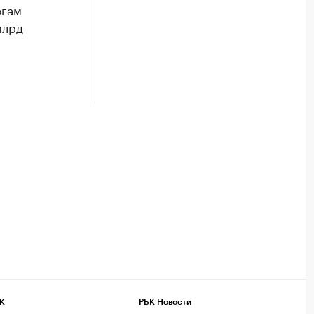
огам
млрд
К
РБК Новости