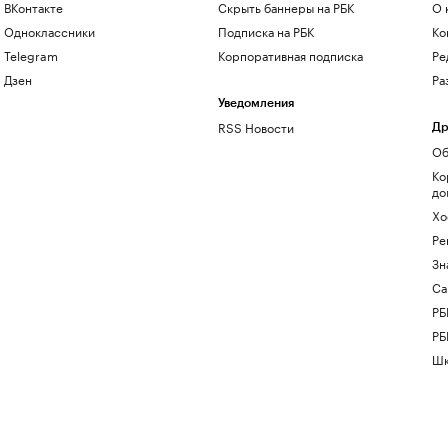
ВКонтакте
Скрыть баннеры на РБК
О 
Одноклассники
Подписка на РБК
Ко
Telegram
Корпоративная подписка
Ре
Дзен
Ра
Уведомления
RSS Новости
Др
Об
Ко
до
Хо
Ре
Зн
Са
РБ
РБ
Шк