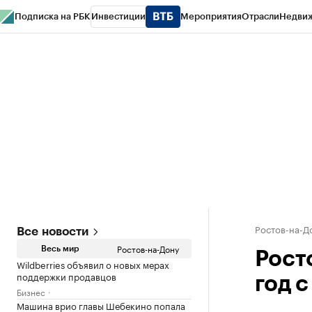
Подписка на РБК
Инвестиции
Мероприятия
Отрасли
Недви
РБК Курсы
РБК Life
Тренды
Визионеры
Национальные проекты
Горо
Спецпроекты СПб
Конференции СПб
Спецпроекты
Проверка конт
Ростов-на-Д
Все новости
Ростов-на-Дону
Весь мир
Рост
Wildberries объявил о новых мерах
поддержки продавцов
год 
Бизнес
Машина врио главы Шебекино попала