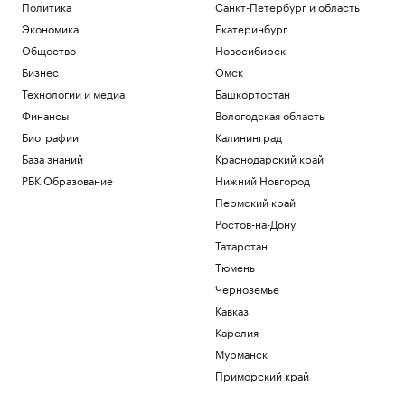
Торонто
Политика
Санкт-Петербург и область
Спорт
Экономика
Екатеринбург
Балицкий сообщил об ударе дрона ВСУ
Общество
Новосибирск
по рейсовому автобусу
Бизнес
Омск
Политика
Технологии и медиа
Башкортостан
Зачем экономике России нужна
товарная биржа
Финансы
Вологодская область
РБК и Петербургская Биржа
Биографии
Калининград
Посольство Украины сообщило о
База знаний
Краснодарский край
повреждении украинского памятника в
Польше
РБК Образование
Нижний Новгород
Политика
Пермский край
Бывший сотрудник Google запустил
Ростов-на-Дону
сервис, пародирующий работу чат-
Татарстан
бота
Тюмень
Тренды
Черноземье
Загрузить еще
Кавказ
Карелия
Мурманск
Приморский край