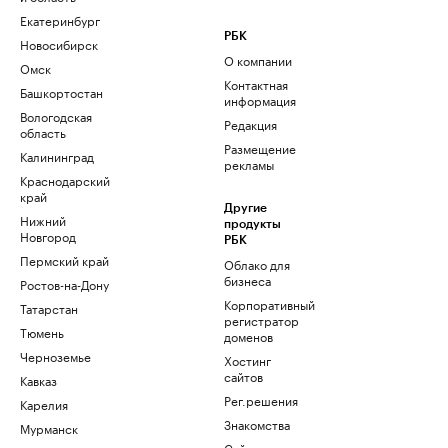
Екатеринбург
РБК
Новосибирск
О компании
Омск
Контактная
Башкортостан
информация
Вологодская
Редакция
область
Размещение
Калининград
рекламы
Краснодарский
край
Другие
Нижний
продукты
Новгород
РБК
Пермский край
Облако для
бизнеса
Ростов-на-Дону
Корпоративный
Татарстан
регистратор
Тюмень
доменов
Черноземье
Хостинг
сайтов
Кавказ
Рег.решения
Карелия
Знакомства
Мурманск
Сайт