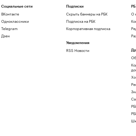
Социальные сети
Подписки
РБ
ВКонтакте
Скрыть баннеры на РБК
О 
Одноклассники
Подписка на РБК
Ко
Telegram
Корпоративная подписка
Ре
Дзен
Ра
Уведомления
RSS Новости
Др
Об
Ко
до
Хо
Ре
Зн
Са
РБ
РБ
Шк