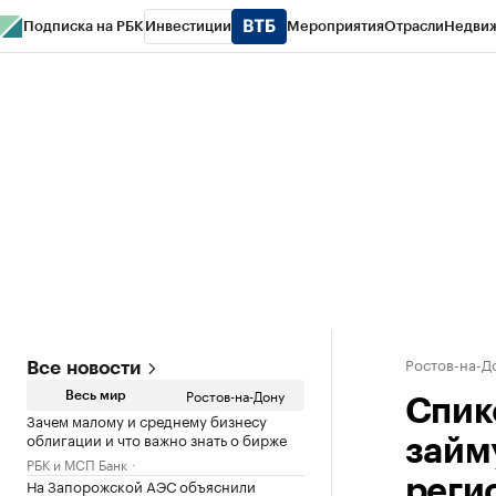
Подписка на РБК
Инвестиции
Мероприятия
Отрасли
Недви
РБК Курсы
РБК Life
Тренды
Визионеры
Национальные проекты
Горо
Спецпроекты СПб
Конференции СПб
Спецпроекты
Проверка конт
Ростов-на-Д
Все новости
Ростов-на-Дону
Весь мир
Спик
Зачем малому и среднему бизнесу
облигации и что важно знать о бирже
займ
РБК и МСП Банк
На Запорожской АЭС объяснили
реги