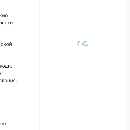
кие
ласти.
вской
люди,
о
вления,
лее