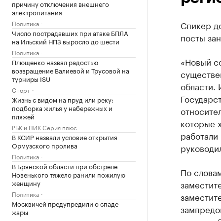
причину отключения внешнего
электропитания
Политика
Спикер д
Число пострадавших при атаке БПЛА
посты зан
на Ильский НПЗ выросло до шести
Политика
«Новый с
Плющенко назвал радостью
возвращение Валиевой и Трусовой на
существе
турниры ISU
области. 
Спорт
Государст
Жизнь с видом на пруд или реку:
подборка жилья у набережных и
относител
пляжей
которые 
РБК и ПИК Серия плюс
работали 
В КСИР назвали условие открытия
Ормузского пролива
руководил
Политика
В Брянской области при обстреле
По словам
Новенького тяжело ранили пожилую
женщину
заместит
Политика
заместите
Москвичей предупредили о спаде
зампредо
жары