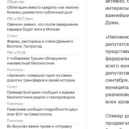
активно, 
Общество
интересы
Облигации вместо кредита: как малому
бизнесу разместить публичный долг
важнейши
РБК и МСП Банк
Думы.
Овечкин заявил, что после завершения
карьеры будет жить в Москве
Спорт
«Напомню,
Фермы, рестораны и отели Дальнего
депутатск
Востока. Гастрогид
представи
РБК и РСХБ
федераль
У побережья Турции обнаружили
неизвестный беспилотник
всего мун
Политика
депутатов
«Арсенал» совершил один из самых
сентября.
дорогих трансферов в своей истории
муниципа
Спорт
Премьер Болгарии сообщил о взрыве
реализовы
беспилотника рядом с газопроводом
всех уров
Политика
Развожаев сообщил подробности двух
атак ВСУ на Севастополь
Спикер до
Политика
продвига
Во Внуково ввели прием и отправку