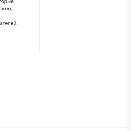
оторые
ажно,
ателей,