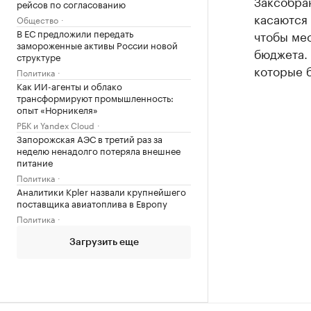
Заксобран
рейсов по согласованию
касаются 
Общество
В ЕС предложили передать
чтобы ме
замороженные активы России новой
бюджета. 
структуре
которые 
Политика
Как ИИ-агенты и облако
трансформируют промышленность:
опыт «Норникеля»
РБК и Yandex Cloud
Запорожская АЭС в третий раз за
неделю ненадолго потеряла внешнее
питание
Политика
Аналитики Kpler назвали крупнейшего
поставщика авиатоплива в Европу
Политика
Загрузить еще