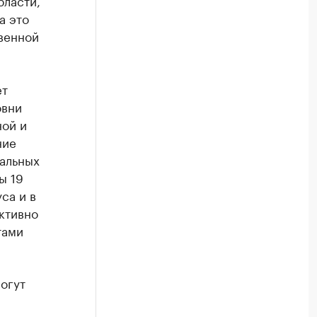
бласти,
а это
венной
ет
овни
ной и
ние
пальных
ы 19
са и в
ктивно
тами
огут