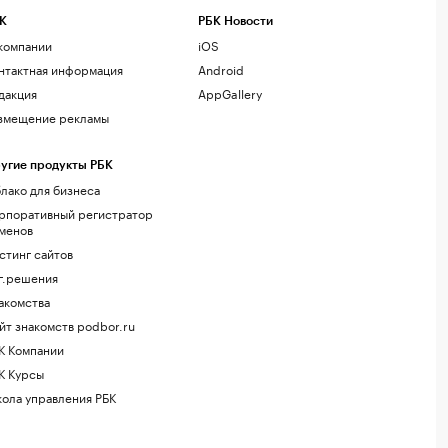
К
РБК Новости
компании
iOS
нтактная информация
Android
дакция
AppGallery
змещение рекламы
угие продукты РБК
лако для бизнеса
рпоративный регистратор
менов
стинг сайтов
г.решения
акомства
йт знакомств podbor.ru
К Компании
К Курсы
ола управления РБК