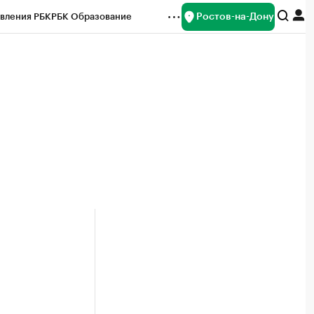
Ростов-на-Дону
вления РБК
РБК Образование
редитные рейтинги
Франшизы
Газета
ок наличной валюты