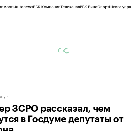
жимость
Autonews
РБК Компании
Телеканал
РБК Вино
Спорт
Школа упра
д
Стиль
Крипто
РБК Бизнес-среда
Дискуссионный клуб
Исследования
К
рагентов
Политика
Экономика
Бизнес
Технологии и медиа
Финансы
Рын
ону
ер ЗСРО рассказал, чем
утся в Госдуме депутаты от
она