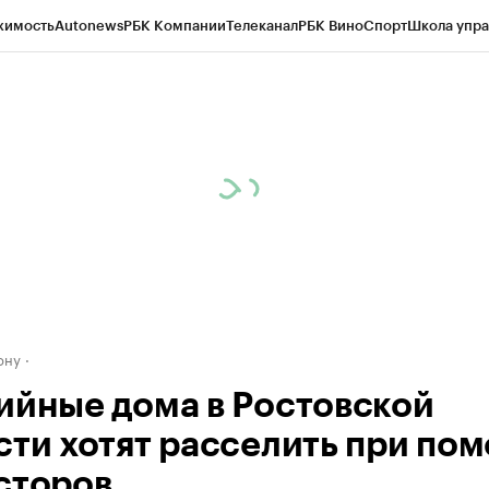
жимость
Autonews
РБК Компании
Телеканал
РБК Вино
Спорт
Школа упра
д
Стиль
Крипто
РБК Бизнес-среда
Дискуссионный клуб
Исследования
К
рагентов
Политика
Экономика
Бизнес
Технологии и медиа
Финансы
Рын
ону
ийные дома в Ростовской
сти хотят расселить при по
сторов