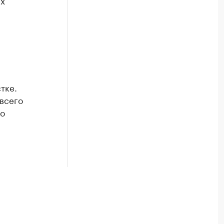
их
тке.
 всего
го