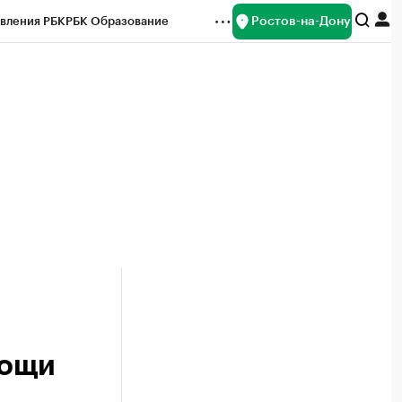
Ростов-на-Дону
вления РБК
РБК Образование
редитные рейтинги
Франшизы
Газета
ок наличной валюты
мощи