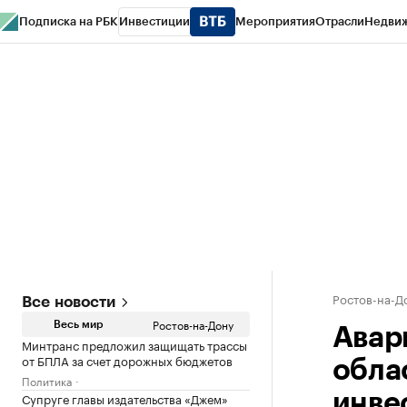
Подписка на РБК
Инвестиции
Мероприятия
Отрасли
Недви
РБК Курсы
РБК Life
Тренды
Визионеры
Национальные проекты
Горо
Спецпроекты СПб
Конференции СПб
Спецпроекты
Проверка конт
Ростов-на-Д
Все новости
Ростов-на-Дону
Весь мир
Авар
Минтранс предложил защищать трассы
от БПЛА за счет дорожных бюджетов
обла
Политика
Супруге главы издательства «Джем»
инве