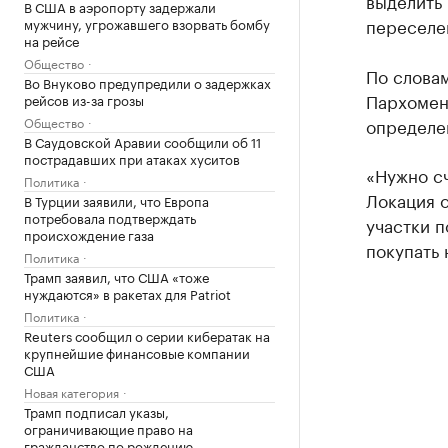
выделить 
В США в аэропорту задержали
переселе
мужчину, угрожавшего взорвать бомбу
на рейсе
Общество
По словам
Во Внуково предупредили о задержках
Пархоменк
рейсов из-за грозы
Общество
определе
В Саудовской Аравии сообщили об 11
пострадавших при атаках хуситов
«Нужно сч
Политика
Локация о
В Турции заявили, что Европа
потребовала подтверждать
участки п
происхождение газа
покупать 
Политика
Трамп заявил, что США «тоже
нуждаются» в ракетах для Patriot
Политика
Reuters сообщил о серии кибератак на
крупнейшие финансовые компании
США
Новая категория
Трамп подписал указы,
ограничивающие право на
гражданство по рождению