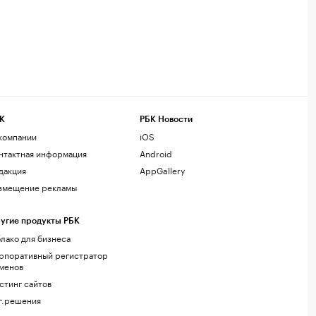
К
РБК Новости
компании
iOS
нтактная информация
Android
дакция
AppGallery
змещение рекламы
угие продукты РБК
лако для бизнеса
рпоративный регистратор
менов
стинг сайтов
г.решения