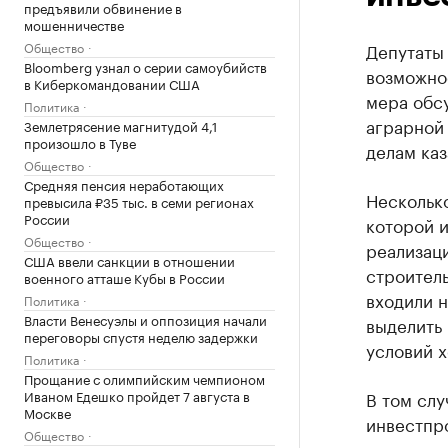
предъявили обвинение в
мошенничестве
Общество
Депутаты
Bloomberg узнал о серии самоубийств
возможно
в Киберкомандовании США
мера обсу
Политика
аграрной
Землетрясение магнитудой 4,1
произошло в Туве
делам каз
Общество
Средняя пенсия неработающих
Несколько
превысила ₽35 тыс. в семи регионах
России
которой и
Общество
реализац
США ввели санкции в отношении
строитель
военного атташе Кубы в России
входили н
Политика
Власти Венесуэлы и оппозиция начали
выделить
переговоры спустя неделю задержки
условий х
Политика
Прощание с олимпийским чемпионом
Иваном Едешко пройдет 7 августа в
В том слу
Москве
инвестпро
Общество