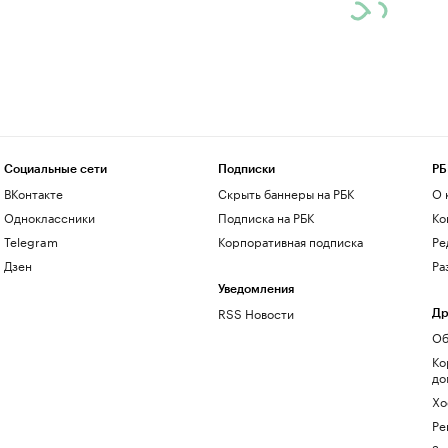
Социальные сети
Подписки
РБ
ВКонтакте
Скрыть баннеры на РБК
О 
Одноклассники
Подписка на РБК
Ко
Telegram
Корпоративная подписка
Ре
Дзен
Ра
Уведомления
RSS Новости
Др
Об
Ко
до
Хо
Ре