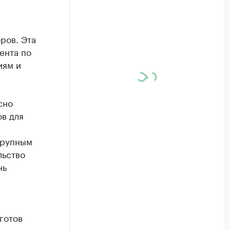
ров. Эта
ента по
иям и
сно
ов для
крупным
льство
нь
готов