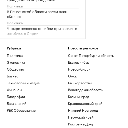
Политика
В Пензенской области ввели план
«Ковер»
Политика
Четыре человека погибли при взрыве в
автобусе в Сирии
Общество
В Африке поддержали Инфантино
Рубрики
Новости регионов
после скандала с продажей прав ЧМ
Политика
Санкт-Петербург и область
Спорт
Запасы газа в Европе на минимуме. Что
Экономика
Екатеринбург
будет зимой
Общество
Новосибирск
Подписка на РБК
Бизнес
Омск
Экс-глава Mind Money признала вину
Технологии и медиа
Башкортостан
по «делу брокеров» о хищении ₽7 млрд
Финансы
Вологодская область
Финансы
Биографии
Калининград
Загрузить еще
База знаний
Краснодарский край
РБК Образование
Нижний Новгород
Пермский край
Ростов-на-Дону