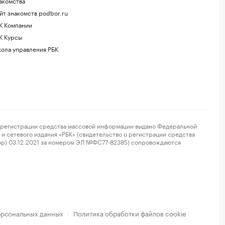
акомства
йт знакомств podbor.ru
К Компании
К Курсы
ола управления РБК
регистрации средства массовой информации выдано Федеральной
и сетевого издания «РБК» (свидетельство о регистрации средства
ор) 03.12.2021 за номером ЭЛ №ФС77-82385) сопровождаются
ерсональных данных
Политика обработки файлов cookie
·