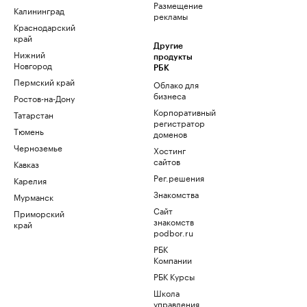
Размещение
Калининград
рекламы
Краснодарский
край
Другие
Нижний
продукты
Новгород
РБК
Пермский край
Облако для
бизнеса
Ростов-на-Дону
Корпоративный
Татарстан
регистратор
Тюмень
доменов
Черноземье
Хостинг
сайтов
Кавказ
Рег.решения
Карелия
Знакомства
Мурманск
Сайт
Приморский
знакомств
край
podbor.ru
РБК
Компании
РБК Курсы
Школа
управления