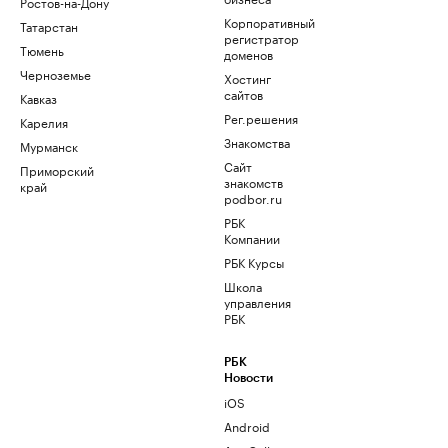
Ростов-на-Дону
Корпоративный
Татарстан
регистратор
Тюмень
доменов
Черноземье
Хостинг
сайтов
Кавказ
Рег.решения
Карелия
Знакомства
Мурманск
Сайт
Приморский
знакомств
край
podbor.ru
РБК
Компании
РБК Курсы
Школа
управления
РБК
РБК
Новости
iOS
Android