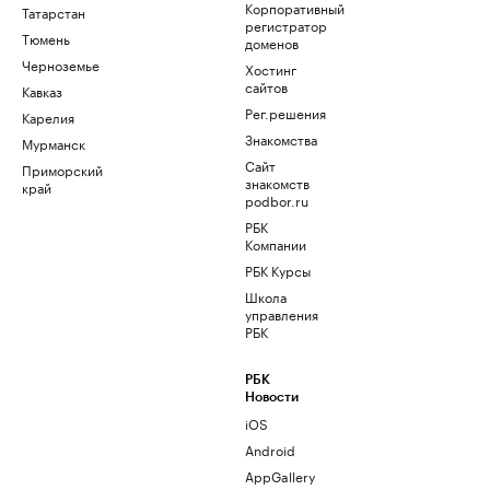
Корпоративный
Татарстан
регистратор
Тюмень
доменов
Черноземье
Хостинг
сайтов
Кавказ
Рег.решения
Карелия
Знакомства
Мурманск
Сайт
Приморский
знакомств
край
podbor.ru
РБК
Компании
РБК Курсы
Школа
управления
РБК
РБК
Новости
iOS
Android
AppGallery