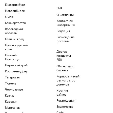
Екатеринбург
РБК
Новосибирск
О компании
Омск
Контактная
Башкортостан
информация
Вологодская
Редакция
область
Размещение
Калининград
рекламы
Краснодарский
край
Другие
Нижний
продукты
Новгород
РБК
Пермский край
Облако для
бизнеса
Ростов-на-Дону
Корпоративный
Татарстан
регистратор
Тюмень
доменов
Черноземье
Хостинг
сайтов
Кавказ
Рег.решения
Карелия
Знакомства
Мурманск
Сайт