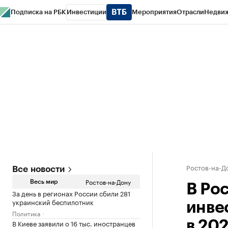
Подписка на РБК
Инвестиции
Мероприятия
Отрасли
Недви
РБК Курсы
РБК Life
Тренды
Визионеры
Национальные проекты
Горо
Спецпроекты СПб
Конференции СПб
Спецпроекты
Проверка конт
Ростов-на-Д
Все новости
Ростов-на-Дону
Весь мир
В Ро
За день в регионах России сбили 281
украинский беспилотник
инве
Политика
В Киеве заявили о 16 тыс. иностранцев
в 202