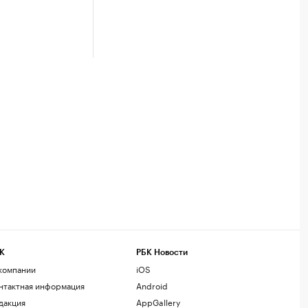
К
РБК Новости
компании
iOS
нтактная информация
Android
дакция
AppGallery