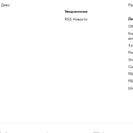
Дзен
Ра
Уведомления
RSS Новости
Др
Об
Ко
до
Хо
Ре
Зн
Са
РБ
РБ
Шк
ения и материалы информационного агентства «РБК» (свидетельство о 