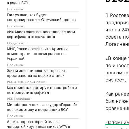
в рядах ВСУ
Политика
В Ростов
Fars узнало, как будет
контролироваться Ормузский пролив
предприят
Политика
что на 24
«ИжАвиа» занялась восстановлением
совета п
сертификата эксплуатанта
Логвинен
Общество
МИД России заявил, что Армения
демонстративно «заигрывает» с
«В конце
Украиной
по инвест
Политика
Зачем инвестировать в торговые
невозможн
пространства на первых этажах
бизнес», 
РБК и ПИК Серия плюс
Как принять квартиру в новостройке и
не пропустить дефекты
Как ране
РБК Компании
был ниже 
Минобороны показало удар «Гераней»
сравнени
по локомотиву и подстанции ВСУ
Политика
Напомни
Александрова первой вышла в
четвертый круг «тысячника» WTA в
более 1,7