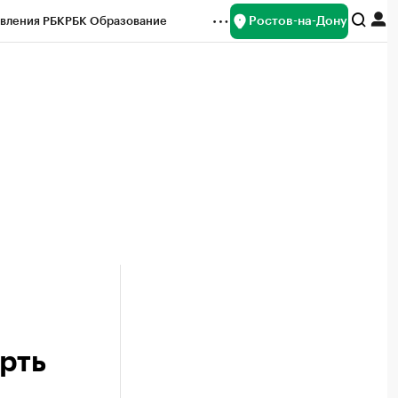
Ростов-на-Дону
вления РБК
РБК Образование
редитные рейтинги
Франшизы
Газета
ок наличной валюты
рть