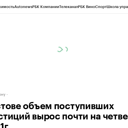
жимость
Autonews
РБК Компании
Телеканал
РБК Вино
Спорт
Школа упра
д
Стиль
Крипто
РБК Бизнес-среда
Дискуссионный клуб
Исследования
К
рагентов
Политика
Экономика
Бизнес
Технологии и медиа
Финансы
Рын
ону
стове объем поступивших
стиций вырос почти на четве
1г.