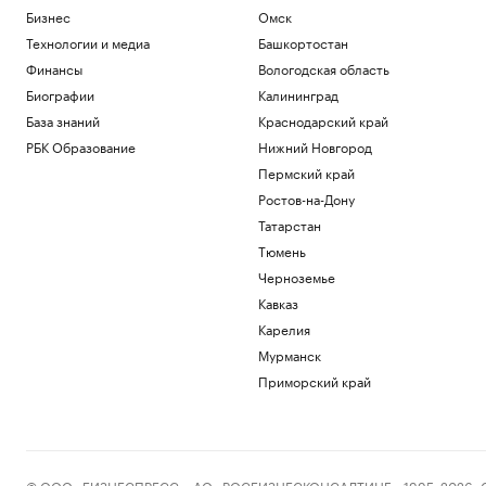
Спасатели эвакуировали двух
Бизнес
Омск
российских туристов в горах
Казахстана
Технологии и медиа
Башкортостан
Общество
Финансы
Вологодская область
Число антикоррупционных исков в
Биографии
Калининград
Москве выросло почти на треть за
База знаний
Краснодарский край
полгода
РБК Образование
Нижний Новгород
Общество
«Росатом» подписал соглашение о
Пермский край
строительстве ветропарка в Киргизии
Ростов-на-Дону
Политика
Татарстан
Семь признаков успешного бизнес-
Тюмень
центра
Черноземье
РБК и Upside
Китай ужесточил правила экспорта в
Кавказ
США беспилотников и комплектующих
Карелия
Политика
Мурманск
Приморский край
Загрузить еще
© ООО «БИЗНЕСПРЕСС», АО «РОСБИЗНЕСКОНСАЛТИНГ», 1995–2026. Сообщ