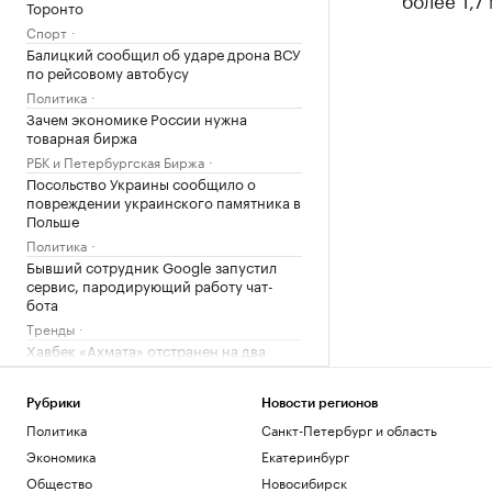
Торонто
Спорт
Балицкий сообщил об ударе дрона ВСУ
по рейсовому автобусу
Политика
Зачем экономике России нужна
товарная биржа
РБК и Петербургская Биржа
Посольство Украины сообщило о
повреждении украинского памятника в
Польше
Политика
Бывший сотрудник Google запустил
сервис, пародирующий работу чат-
бота
Тренды
Хавбек «Ахмата» отстранен на два
матча за удар локтем игрока
«Спартака»
Рубрики
Новости регионов
Спорт
Политика
Санкт-Петербург и область
В Германии при столкновении двух
трамваев пострадали 25 человек
Экономика
Екатеринбург
Общество
Общество
Новосибирск