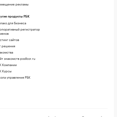
змещение рекламы
угие продукты РБК
лако для бизнеса
рпоративный регистратор
менов
стинг сайтов
г.решения
акомства
йт знакомств podbor.ru
К Компании
К Курсы
ола управления РБК
регистрации средства массовой информации выдано Федеральной