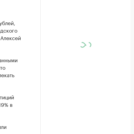
ублей,
одского
 Алексей
данными
то
лекать
стиций
19% в
или