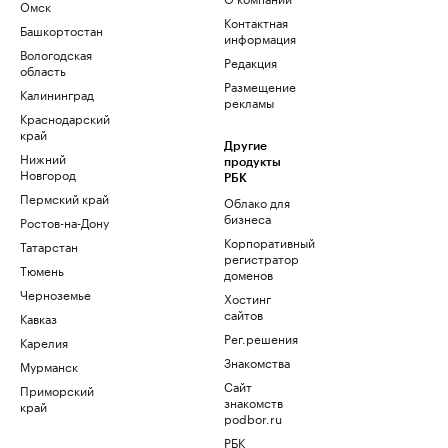
Омск
Контактная
Башкортостан
информация
Вологодская
Редакция
область
Размещение
Калининград
рекламы
Краснодарский
край
Другие
Нижний
продукты
Новгород
РБК
Пермский край
Облако для
бизнеса
Ростов-на-Дону
Корпоративный
Татарстан
регистратор
Тюмень
доменов
Черноземье
Хостинг
сайтов
Кавказ
Рег.решения
Карелия
Знакомства
Мурманск
Сайт
Приморский
знакомств
край
podbor.ru
РБК