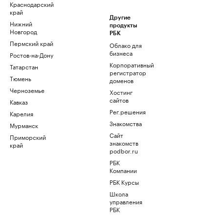
Краснодарский
край
Другие
Нижний
продукты
Новгород
РБК
Пермский край
Облако для
бизнеса
Ростов-на-Дону
Корпоративный
Татарстан
регистратор
Тюмень
доменов
Черноземье
Хостинг
сайтов
Кавказ
Рег.решения
Карелия
Знакомства
Мурманск
Сайт
Приморский
знакомств
край
podbor.ru
РБК
Компании
РБК Курсы
Школа
управления
РБК