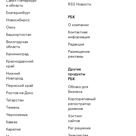
RSS Новости
и область
Екатеринбург
РБК
Новосибирск
О компании
Омск
Контактная
Башкортостан
информация
Вологодская
Редакция
область
Размещение
Калининград
рекламы
Краснодарский
край
Другие
Нижний
продукты
Новгород
РБК
Пермский край
Облако для
бизнеса
Ростов-на-Дону
Корпоративный
Татарстан
регистратор
Тюмень
доменов
Черноземье
Хостинг
сайтов
Кавказ
Рег.решения
Карелия
Знакомства
Мурманск