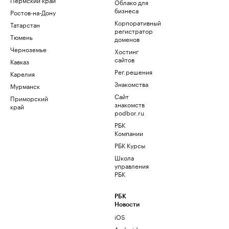
Облако для
бизнеса
Ростов-на-Дону
Корпоративный
Татарстан
регистратор
Тюмень
доменов
Черноземье
Хостинг
сайтов
Кавказ
Рег.решения
Карелия
Знакомства
Мурманск
Сайт
Приморский
знакомств
край
podbor.ru
РБК
Компании
РБК Курсы
Школа
управления
РБК
РБК
Новости
iOS
Android