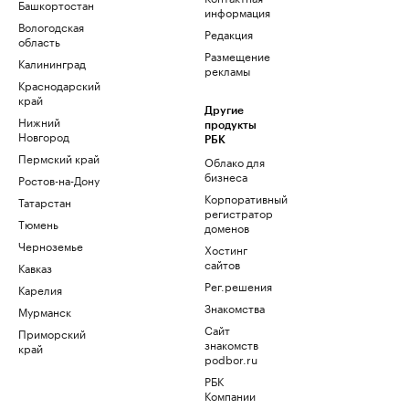
Башкортостан
информация
Вологодская
Редакция
область
Размещение
Калининград
рекламы
Краснодарский
край
Другие
Нижний
продукты
Новгород
РБК
Пермский край
Облако для
бизнеса
Ростов-на-Дону
Корпоративный
Татарстан
регистратор
Тюмень
доменов
Черноземье
Хостинг
сайтов
Кавказ
Рег.решения
Карелия
Знакомства
Мурманск
Сайт
Приморский
знакомств
край
podbor.ru
РБК
Компании