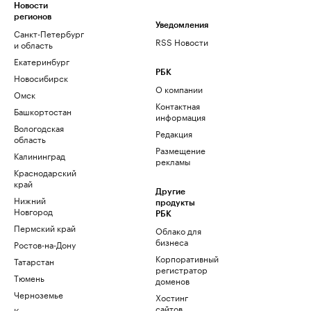
Новости
регионов
Уведомления
Санкт-Петербург
RSS Новости
и область
Екатеринбург
РБК
Новосибирск
О компании
Омск
Контактная
Башкортостан
информация
Вологодская
Редакция
область
Размещение
Калининград
рекламы
Краснодарский
край
Другие
Нижний
продукты
Новгород
РБК
Пермский край
Облако для
бизнеса
Ростов-на-Дону
Корпоративный
Татарстан
регистратор
Тюмень
доменов
Черноземье
Хостинг
сайтов
Кавказ