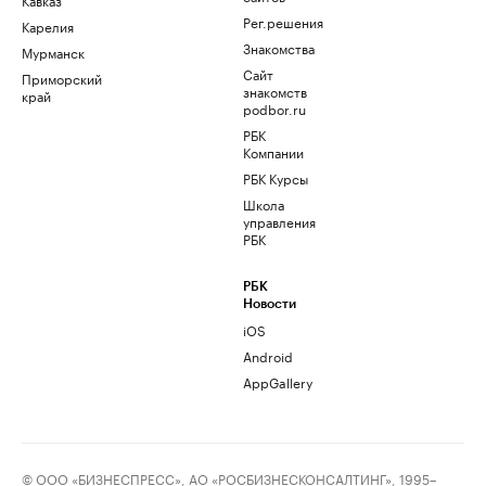
Рег.решения
Карелия
Знакомства
Мурманск
Сайт
Приморский
знакомств
край
podbor.ru
РБК
Компании
РБК Курсы
Школа
управления
РБК
РБК
Новости
iOS
Android
AppGallery
© ООО «БИЗНЕСПРЕСС», АО «РОСБИЗНЕСКОНСАЛТИНГ», 1995–