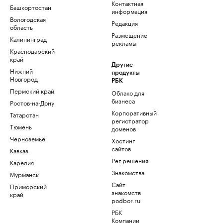
Контактная
Башкортостан
информация
Вологодская
Редакция
область
Размещение
Калининград
рекламы
Краснодарский
край
Другие
Нижний
продукты
Новгород
РБК
Пермский край
Облако для
бизнеса
Ростов-на-Дону
Корпоративный
Татарстан
регистратор
Тюмень
доменов
Черноземье
Хостинг
сайтов
Кавказ
Рег.решения
Карелия
Знакомства
Мурманск
Сайт
Приморский
знакомств
край
podbor.ru
РБК
Компании