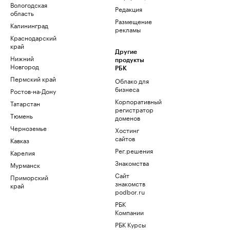
Вологодская
Редакция
область
Размещение
Калининград
рекламы
Краснодарский
край
Другие
Нижний
продукты
Новгород
РБК
Пермский край
Облако для
бизнеса
Ростов-на-Дону
Корпоративный
Татарстан
регистратор
Тюмень
доменов
Черноземье
Хостинг
сайтов
Кавказ
Рег.решения
Карелия
Знакомства
Мурманск
Сайт
Приморский
знакомств
край
podbor.ru
РБК
Компании
РБК Курсы