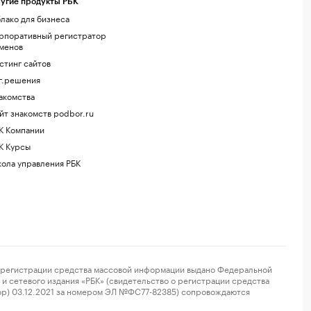
угие продукты РБК
лако для бизнеса
рпоративный регистратор
менов
стинг сайтов
г.решения
акомства
йт знакомств podbor.ru
К Компании
К Курсы
ола управления РБК
регистрации средства массовой информации выдано Федеральной
и сетевого издания «РБК» (свидетельство о регистрации средства
ор) 03.12.2021 за номером ЭЛ №ФС77-82385) сопровождаются