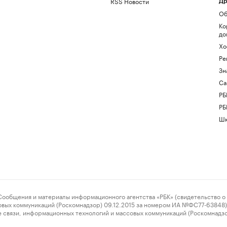
RSS Новости
Др
Об
Ко
до
Хо
Ре
Зн
Са
РБ
РБ
Шк
ения и материалы информационного агентства «РБК» (свидетельство о 
овых коммуникаций (Роскомнадзор) 09.12.2015 за номером ИА №ФС77-63848) 
 связи, информационных технологий и массовых коммуникаций (Роскомнадз