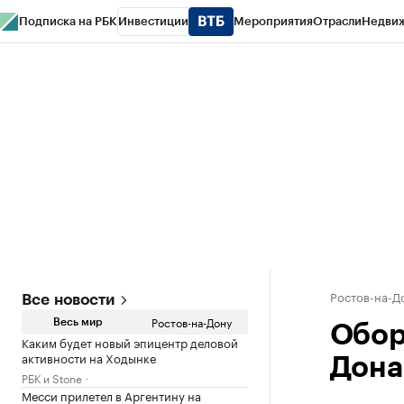
Подписка на РБК
Инвестиции
Мероприятия
Отрасли
Недви
РБК Курсы
РБК Life
Тренды
Визионеры
Национальные проекты
Горо
Спецпроекты СПб
Конференции СПб
Спецпроекты
Проверка конт
Ростов-на-Д
Все новости
Ростов-на-Дону
Весь мир
Обор
Каким будет новый эпицентр деловой
активности на Ходынке
Дона
РБК и Stone
Месси прилетел в Аргентину на