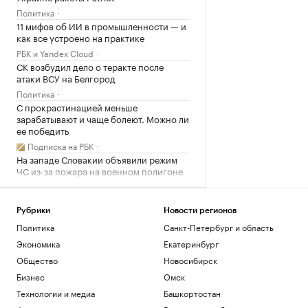
Политика
11 мифов об ИИ в промышленности — и
как все устроено на практике
РБК и Yandex Cloud
СК возбудил дело о теракте после
атаки ВСУ на Белгород
Политика
С прокрастинацией меньше
зарабатывают и чаще болеют. Можно ли
ее победить
Подписка на РБК
На западе Словакии объявили режим
ЧС из-за пожара на военном полигоне
Общество
В разные корзины: как сберечь
накопления в период турбулентности
Рубрики
Новости регионов
РБК и Сбер
Политика
Санкт-Петербург и область
В Белгороде повреждены около 30
Экономика
Екатеринбург
многоэтажек после ночной атаки
Общество
Новосибирск
дронов
Бизнес
Омск
Политика
Как за 6 недель настроить свой мозг на
Технологии и медиа
Башкортостан
жизнь мечты — идеи нейрохирурга