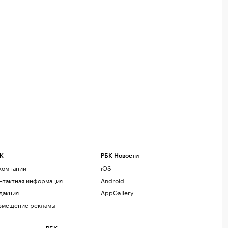
К
РБК Новости
компании
iOS
нтактная информация
Android
дакция
AppGallery
змещение рекламы