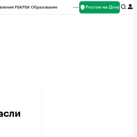
Ростов-на-Дону
вления РБК
РБК Образование
редитные рейтинги
Франшизы
Газета
ок наличной валюты
асли