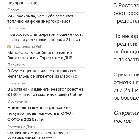
похороны отца
В Ростов
Спорт
рост обор
WSJ раскрыла, чем Куба заменяет
предоста
топливо на фоне энергокризиса
Политика
Подросток стал жертвой мошенников.
По инфор
План для родителей в первые 24 часа
предприя
Подписка на РБК
рыбоводст
Минобороны сообщило о взятии
Васютинского и Торецкого в ДНР
с показат
Политика
В Сеуте оценили число оставшихся
Суммарны
нелегальных мигрантов из Марокко
отметки в
Общество
или 25,1 
В Британии изменили энергопроект на
£430 млн из-за «могилы» эльфа Добби
рыбоводст
Экономика
Новые лица южного рынка: кто
Оператив
покупает недвижимость в ЮФО и
Ростов
СКФО в 2026 г.
Ростов-на-Дону
Финляндия отказалась передать
Украине ракеты Patriot