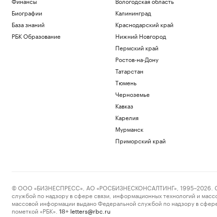
Финансы
Вологодская область
Подписка на РБК
Биографии
Калининград
«Смерть Голливуда». Кто и как срывает
База знаний
Краснодарский край
слияние Paramount и Warner
РБК Образование
Нижний Новгород
Технологии и медиа
Часть Одессы осталась без
Пермский край
электроснабжения
Ростов-на-Дону
Общество
Татарстан
На саудовском НПЗ после удара
Тюмень
хуситов начался пожар. Видео
Политика
Черноземье
Британия нарастила мониторинг
Кавказ
кораблей России у своих берегов
Карелия
Политика
Мурманск
Загрузить еще
Приморский край
© ООО «БИЗНЕСПРЕСС», АО «РОСБИЗНЕСКОНСАЛТИНГ», 1995–2026. Сообщ
службой по надзору в сфере связи, информационных технологий и масс
массовой информации выдано Федеральной службой по надзору в сфере
пометкой «РБК».
letters@rbc.ru
18+