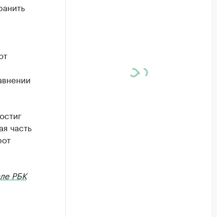
ранить
от
авнении
остиг
ая часть
рот
ле РБК