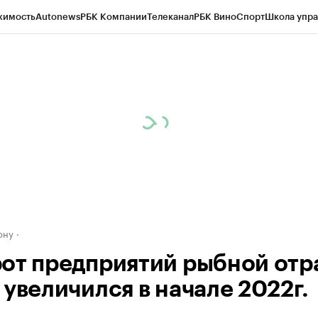
жимость
Autonews
РБК Компании
Телеканал
РБК Вино
Спорт
Школа упра
д
Стиль
Крипто
РБК Бизнес-среда
Дискуссионный клуб
Исследования
К
рагентов
Политика
Экономика
Бизнес
Технологии и медиа
Финансы
Рын
ону
от предприятий рыбной отр
 увеличился в начале 2022г.