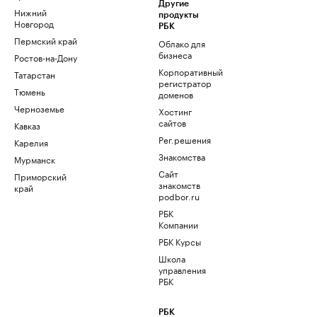
Другие
Нижний
продукты
Новгород
РБК
Пермский край
Облако для
бизнеса
Ростов-на-Дону
Корпоративный
Татарстан
регистратор
Тюмень
доменов
Черноземье
Хостинг
сайтов
Кавказ
Рег.решения
Карелия
Знакомства
Мурманск
Сайт
Приморский
знакомств
край
podbor.ru
РБК
Компании
РБК Курсы
Школа
управления
РБК
РБК