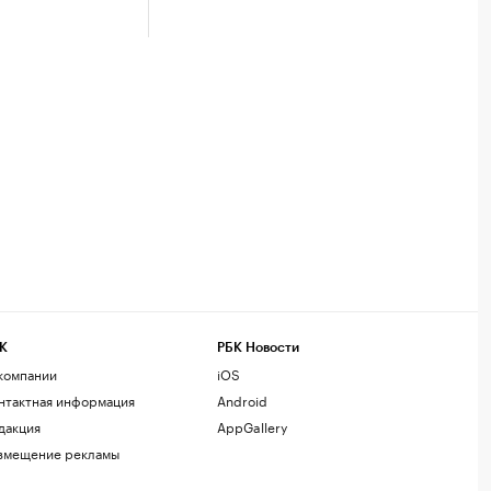
К
РБК Новости
компании
iOS
нтактная информация
Android
дакция
AppGallery
змещение рекламы