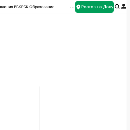
Ростов-на-Дону
вления РБК
РБК Образование
редитные рейтинги
Франшизы
Газета
ок наличной валюты