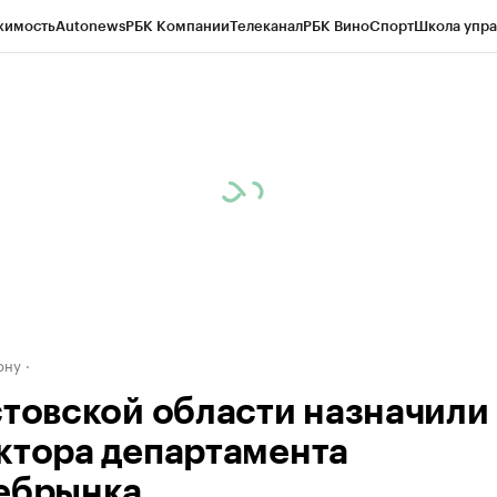
жимость
Autonews
РБК Компании
Телеканал
РБК Вино
Спорт
Школа упра
д
Стиль
Крипто
РБК Бизнес-среда
Дискуссионный клуб
Исследования
К
рагентов
Политика
Экономика
Бизнес
Технологии и медиа
Финансы
Рын
ону
стовской области назначили
ктора департамента
ебрынка