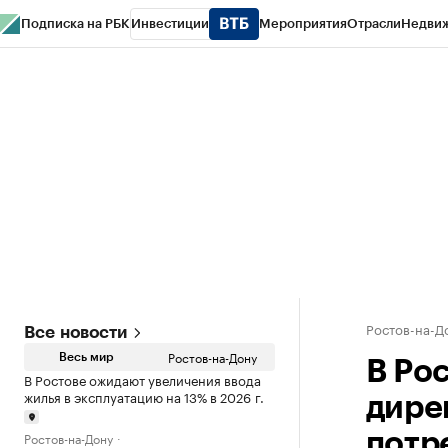
Подписка на РБК
Инвестиции
Мероприятия
Отрасли
Недви
РБК Курсы
РБК Life
Тренды
Визионеры
Национальные проекты
Горо
Спецпроекты СПб
Конференции СПб
Спецпроекты
Проверка конт
Ростов-на-Д
Все новости
Ростов-на-Дону
Весь мир
В Ро
В Ростове ожидают увеличения ввода
жилья в эксплуатацию на 13% в 2026 г.
дире
Ростов-на-Дону
потр