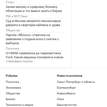
Спорт
Зачем малому и среднему бизнесу
облигации и что важно знать о бирже
РБК и МСП Банк
Суд в Москве запретил пенсионерке
держать в квартире каймана и удава
Общество
Партия «Яблоко» ответила на
заявление о подаче иска о снятии с
выборов
Политика
От BWM-хамелеона до перехватчика
Ford. Какие машины показали в новом
«Человеке-пауке»
Авто
Стал известен окончательный состав
юниоров на этап Гран-при ISU в Китае
Рубрики
Новости регионов
Спорт
Политика
Санкт-Петербург и область
Регбийный клуб из Франции подвергся
Экономика
Екатеринбург
кибератаке
Общество
Новосибирск
Спорт
Бизнес
Омск
Жизнь с видом на пруд или реку:
подборка жилья у набережных и
Технологии и медиа
Башкортостан