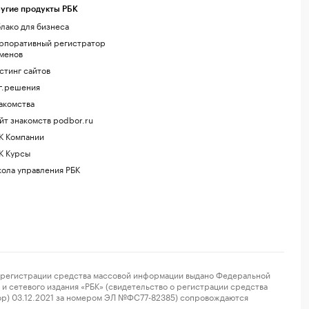
угие продукты РБК
лако для бизнеса
рпоративный регистратор
менов
стинг сайтов
г.решения
акомства
йт знакомств podbor.ru
К Компании
К Курсы
ола управления РБК
регистрации средства массовой информации выдано Федеральной
и сетевого издания «РБК» (свидетельство о регистрации средства
ор) 03.12.2021 за номером ЭЛ №ФС77-82385) сопровождаются