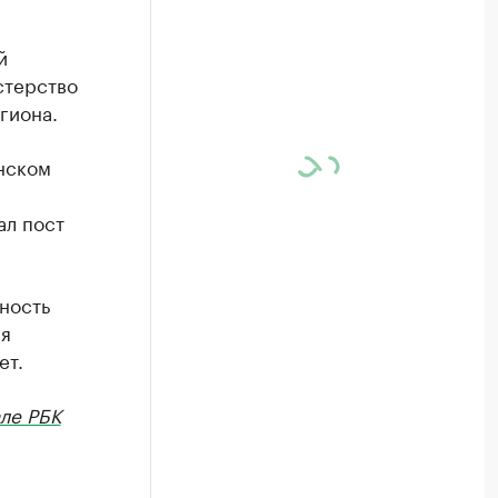
й
стерство
гиона.
онском
ал пост
ность
ия
ет.
ле РБК