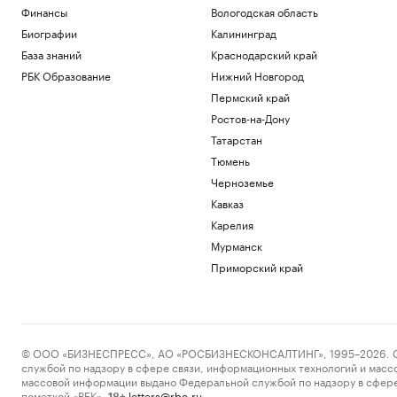
пляжей
Финансы
Вологодская область
РБК и ПИК Серия плюс
Биографии
Калининград
В Железногорске ввели режим ЧС из-за
отсутствия воды
База знаний
Краснодарский край
Общество
РБК Образование
Нижний Новгород
«Аэрофлот» назвал дату
Пермский край
возобновления ежедневных рейсов в
Ростов-на-Дону
Абу-Даби
Татарстан
Общество
Лидеры сборной России по гимнастике
Тюмень
не получили визы на ЧЕ в Хорватии
Черноземье
Спорт
Кавказ
Экспорт Германии в июне 2026 года
Карелия
достиг рекордного уровня
Экономика
Мурманск
В «Яндексе» рассказали, почему
Приморский край
пишущий код ИИ не заменит
разработчиков
Технологии и медиа
Загрузить еще
© ООО «БИЗНЕСПРЕСС», АО «РОСБИЗНЕСКОНСАЛТИНГ», 1995–2026. Сообщ
службой по надзору в сфере связи, информационных технологий и масс
массовой информации выдано Федеральной службой по надзору в сфере
пометкой «РБК».
letters@rbc.ru