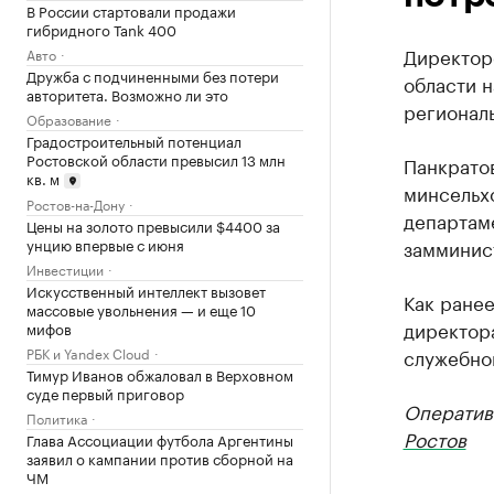
В России стартовали продажи
гибридного Tank 400
Директор
Авто
Дружба с подчиненными без потери
области 
авторитета. Возможно ли это
регионал
Образование
Градостроительный потенциал
Ростовской области превысил 13 млн
Панкратов
кв. м
минсельх
Ростов-на-Дону
департам
Цены на золото превысили $4400 за
замминист
унцию впервые с июня
Инвестиции
Искусственный интеллект вызовет
Как ране
массовые увольнения — и еще 10
директора
мифов
служебног
РБК и Yandex Cloud
Тимур Иванов обжаловал в Верховном
суде первый приговор
Оператив
Политика
Ростов
Глава Ассоциации футбола Аргентины
заявил о кампании против сборной на
ЧМ