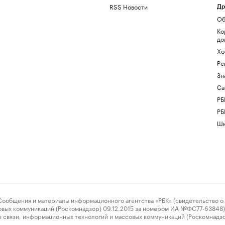
RSS Новости
Др
Об
Ко
до
Хо
Ре
Зн
Са
РБ
РБ
Шк
ения и материалы информационного агентства «РБК» (свидетельство о 
овых коммуникаций (Роскомнадзор) 09.12.2015 за номером ИА №ФС77-63848) 
 связи, информационных технологий и массовых коммуникаций (Роскомнадз