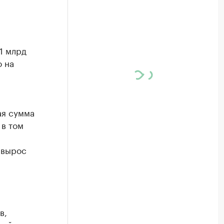
1 млрд
о на
ая сумма
 в том
 вырос
в,