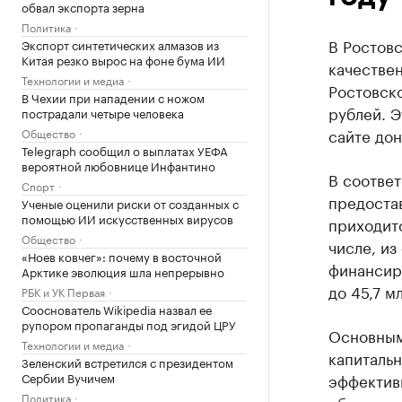
обвал экспорта зерна
Политика
В Ростов
Экспорт синтетических алмазов из
Китая резко вырос на фоне бума ИИ
качестве
Технологии и медиа
Ростовско
В Чехии при нападении с ножом
рублей. Э
пострадали четыре человека
сайте дон
Общество
Telegraph сообщил о выплатах УЕФА
вероятной любовнице Инфантино
В соответ
Спорт
предостав
Ученые оценили риски от созданных с
помощью ИИ искусственных вирусов
приходитс
Общество
числе, и
«Ноев ковчег»: почему в восточной
финансир
Арктике эволюция шла непрерывно
до 45,7 м
РБК и УК Первая
Сооснователь Wikipedia назвал ее
рупором пропаганды под эгидой ЦРУ
Основным
Технологии и медиа
капиталь
Зеленский встретился с президентом
Сербии Вучичем
эффектив
Политика