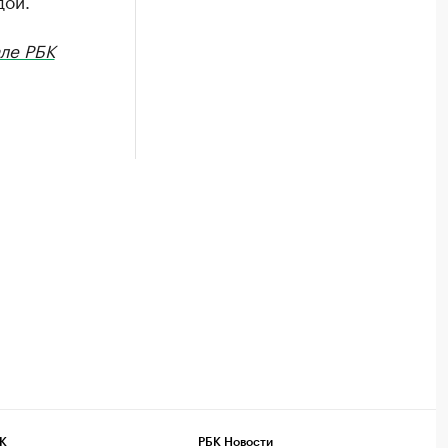
дой.
ле РБК
К
РБК Новости