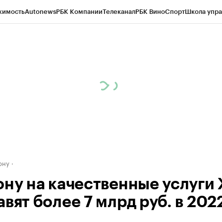
жимость
Autonews
РБК Компании
Телеканал
РБК Вино
Спорт
Школа упра
д
Стиль
Крипто
РБК Бизнес-среда
Дискуссионный клуб
Исследования
К
рагентов
Политика
Экономика
Бизнес
Технологии и медиа
Финансы
Рын
ону
ону на качественные услуги
вят более 7 млрд руб. в 202