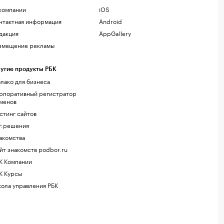
компании
iOS
нтактная информация
Android
дакция
AppGallery
змещение рекламы
угие продукты РБК
лако для бизнеса
рпоративный регистратор
менов
стинг сайтов
г.решения
акомства
йт знакомств podbor.ru
К Компании
К Курсы
ола управления РБК