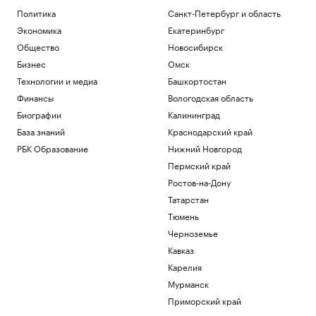
Политика
Политика
Санкт-Петербург и область
Минпромторг сообщил об изучении
Экономика
Екатеринбург
властями идей по поддержке селлеров
WB
Общество
Новосибирск
Бизнес
Бизнес
Омск
Александр Усик заявил, что у него есть
Технологии и медиа
Башкортостан
«два варианта» для прощального боя
Финансы
Вологодская область
Спорт
Биографии
Калининград
Что такое медленная жизнь и какую
роль в этом играет дерево
База знаний
Краснодарский край
РБК и Старквуд
РБК Образование
Нижний Новгород
Метеоролог рассказала о погоде в
Пермский край
Москве на выходных
Ростов-на-Дону
Общество
Татарстан
Загрузить еще
Тюмень
Черноземье
Кавказ
Карелия
Мурманск
Приморский край