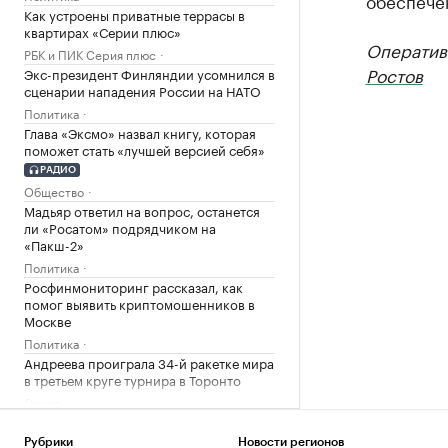
обеспече
Как устроены приватные террасы в
квартирах «Серии плюс»
Оператив
РБК и ПИК Серия плюс
Ростов
Экс-президент Финляндии усомнился в
сценарии нападения России на НАТО
Политика
Глава «Эксмо» назвал книгу, которая
поможет стать «лучшей версией себя»
РАДИО
Общество
Мадьяр ответил на вопрос, останется
ли «Росатом» подрядчиком на
«Пакш-2»
Политика
Росфинмониторинг рассказал, как
помог выявить криптомошенников в
Москве
Политика
Андреева проиграла 34-й ракетке мира
в третьем круге турнира в Торонто
Спорт
РПЦ ответила на призыв уйти из
Африки
Рубрики
Новости регионов