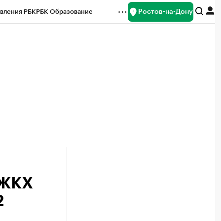
Ростов-на-Дону
вления РБК
РБК Образование
редитные рейтинги
Франшизы
Газета
ок наличной валюты
 ЖКХ
2