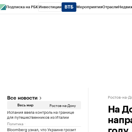
Подписка на РБК
Инвестиции
Мероприятия
Отрасли
Недви
РБК Курсы
РБК Life
Тренды
Визионеры
Национальные проекты
Горо
Спецпроекты СПб
Конференции СПб
Спецпроекты
Проверка конт
Ростов-на-Д
Все новости
Ростов-на-Дону
Весь мир
На Д
Испания ввела контроль на границе
для путешественников из Италии
напра
Политика
Bloomberg узнал, что Украине грозит
году