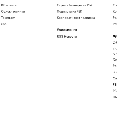
ВКонтакте
Скрыть баннеры на РБК
О 
Одноклассники
Подписка на РБК
Ко
Telegram
Корпоративная подписка
Ре
Дзен
Ра
Уведомления
RSS Новости
Др
Об
Ко
до
Хо
Ре
Зн
Са
РБ
РБ
Шк