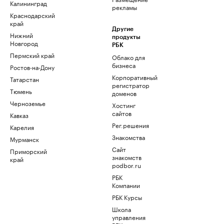
Калининград
рекламы
Краснодарский
край
Другие
Нижний
продукты
Новгород
РБК
Пермский край
Облако для
бизнеса
Ростов-на-Дону
Корпоративный
Татарстан
регистратор
Тюмень
доменов
Черноземье
Хостинг
сайтов
Кавказ
Рег.решения
Карелия
Знакомства
Мурманск
Сайт
Приморский
знакомств
край
podbor.ru
РБК
Компании
РБК Курсы
Школа
управления