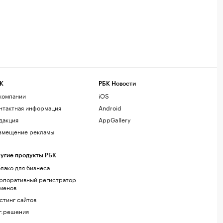
К
РБК Новости
компании
iOS
нтактная информация
Android
дакция
AppGallery
змещение рекламы
угие продукты РБК
лако для бизнеса
рпоративный регистратор
менов
стинг сайтов
г.решения
акомства