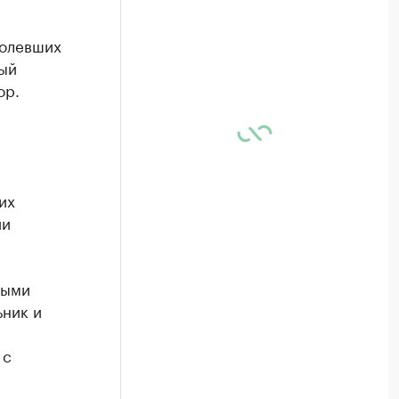
болевших
ый
ор.
их
ии
мыми
ьник и
 с