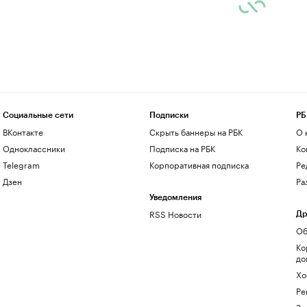
Социальные сети
Подписки
РБ
ВКонтакте
Скрыть баннеры на РБК
О 
Одноклассники
Подписка на РБК
Ко
Telegram
Корпоративная подписка
Ре
Дзен
Ра
Уведомления
RSS Новости
Др
Об
Ко
до
Хо
Ре
Зн