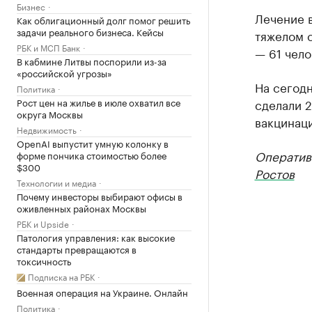
Бизнес
Лечение в
Как облигационный долг помог решить
задачи реального бизнеса. Кейсы
тяжелом с
РБК и МСП Банк
— 61 чело
В кабмине Литвы поспорили из-за
«российской угрозы»
На сегод
Политика
Рост цен на жилье в июле охватил все
сделали 2
округа Москвы
вакцинаци
Недвижимость
OpenAI выпустит умную колонку в
Оператив
форме пончика стоимостью более
$300
Ростов
Технологии и медиа
Почему инвесторы выбирают офисы в
оживленных районах Москвы
РБК и Upside
Патология управления: как высокие
стандарты превращаются в
токсичность
Подписка на РБК
Военная операция на Украине. Онлайн
Политика