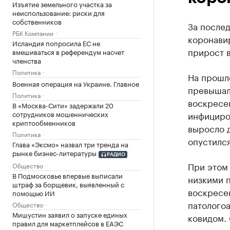
Изъятие земельного участка за
неиспользование: риски для
собственников
За послед
РБК Компании
коронави
Исландия попросила ЕС не
прирост 
вмешиваться в референдум насчет
членства
Политика
На прошл
Военная операция на Украине. Главное
превышал
Политика
воскресен
В «Москва-Сити» задержали 20
сотрудников мошеннических
инфициро
криптообменников
выросло 
Политика
опустился
Глава «Эксмо» назвал три тренда на
рынке бизнес-литературы
РАДИО
При этом
Общество
В Подмосковье впервые выписали
низкими п
штраф за борщевик, выявленный с
воскресен
помощью ИИ
патологоа
Общество
Мишустин заявил о запуске единых
ковидом. 
правил для маркетплейсов в ЕАЭС