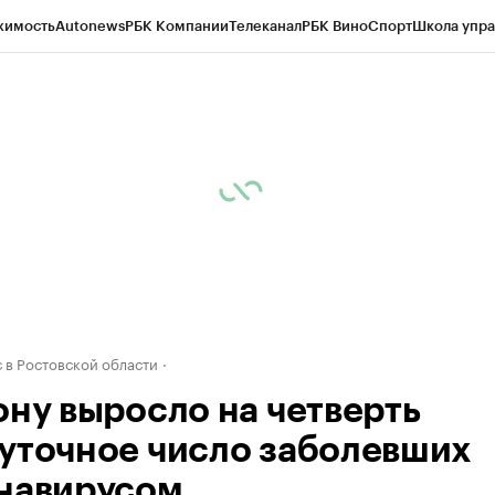
жимость
Autonews
РБК Компании
Телеканал
РБК Вино
Спорт
Школа упра
д
Стиль
Крипто
РБК Бизнес-среда
Дискуссионный клуб
Исследования
К
рагентов
Политика
Экономика
Бизнес
Технологии и медиа
Финансы
Рын
 в Ростовской области
ону выросло на четверть
уточное число заболевших
навирусом