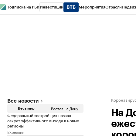
Подписка на РБК
Инвестиции
Мероприятия
Отрасли
Недви
РБК Курсы
РБК Life
Тренды
Визионеры
Национальные проекты
Горо
Спецпроекты СПб
Конференции СПб
Спецпроекты
Проверка конт
Коронавирус
Все новости
Ростов-на-Дону
Весь мир
На Д
Федеральный застройщик назвал
секрет эффективного выхода в новые
ежес
регионы
Компании
коро