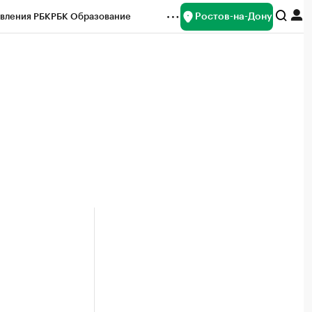
Ростов-на-Дону
вления РБК
РБК Образование
редитные рейтинги
Франшизы
Газета
ок наличной валюты