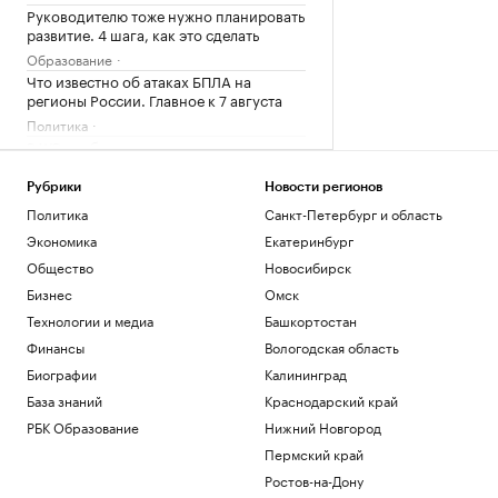
Руководителю тоже нужно планировать
развитие. 4 шага, как это сделать
Образование
Что известно об атаках БПЛА на
регионы России. Главное к 7 августа
Политика
В WB сообщили о состоянии товаров
после атаки на склад под
Екатеринбургом
Рубрики
Новости регионов
Политика
Политика
Санкт-Петербург и область
Иностранные карты для россиян: гид
Экономика
Екатеринбург
по зарубежным банкам на 2026 год
Общество
Новосибирск
РБК Компании
Бизнес
Омск
Гастрогид по Центральной России:
сыры, крокодилы и органический сидр
Технологии и медиа
Башкортостан
РБК и РСХБ
Финансы
Вологодская область
Биографии
Калининград
Загрузить еще
База знаний
Краснодарский край
РБК Образование
Нижний Новгород
Пермский край
Ростов-на-Дону