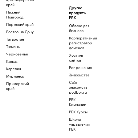
край
Другие
Нижний
продукты
Новгород
РБК
Пермский край
Облако для
бизнеса
Ростов-на-Дону
Корпоративный
Татарстан
регистратор
Тюмень
доменов
Черноземье
Хостинг
сайтов
Кавказ
Рег.решения
Карелия
Знакомства
Мурманск
Сайт
Приморский
знакомств
край
podbor.ru
РБК
Компании
РБК Курсы
Школа
управления
РБК