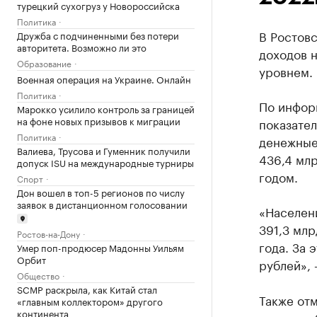
турецкий сухогруз у Новороссийска
Политика
В Ростов
Дружба с подчиненными без потери
авторитета. Возможно ли это
доходов 
Образование
уровнем. 
Военная операция на Украине. Онлайн
Политика
По инфор
Марокко усилило контроль за границей
на фоне новых призывов к миграции
показател
Политика
денежные
Валиева, Трусова и Гуменник получили
436,4 млр
допуск ISU на международные турниры
годом.
Спорт
Дон вошел в топ-5 регионов по числу
заявок в дистанционном голосовании
«Населени
391,3 млр
Ростов-на-Дону
года. За 
Умер поп-продюсер Мадонны Уильям
Орбит
рублей», 
Общество
SCMP раскрыла, как Китай стал
Также отм
«главным коллектором» другого
континента