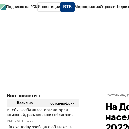
Подписка на РБК
Инвестиции
Мероприятия
Отрасли
Недви
РБК Курсы
РБК Life
Тренды
Визионеры
Национальные проекты
Горо
Спецпроекты СПб
Конференции СПб
Спецпроекты
Проверка конт
Ростов-на-Д
Все новости
Ростов-на-Дону
Весь мир
На Д
Влюби в себя инвестора: истории
компаний, разместивших облигации
насе
РБК и МСП Банк
Türkiye Today сообщило об атаке на
2022