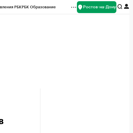
Ростов-на-Дону
вления РБК
РБК Образование
редитные рейтинги
Франшизы
Газета
ок наличной валюты
в