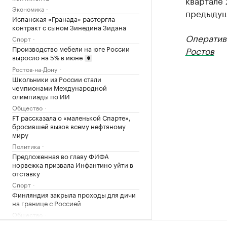
квартале
Экономика
предыдуще
Испанская «Гранада» расторгла
контракт с сыном Зинедина Зидана
Оператив
Спорт
Производство мебели на юге России
Ростов
выросло на 5% в июне
Ростов-на-Дону
Школьники из России стали
чемпионами Международной
олимпиады по ИИ
Общество
FT рассказала о «маленькой Спарте»,
бросившей вызов всему нефтяному
миру
Политика
Предложенная во главу ФИФА
норвежка призвала Инфантино уйти в
отставку
Спорт
Финляндия закрыла проходы для дичи
на границе с Россией
Общество
Что нового построят на Ходынском