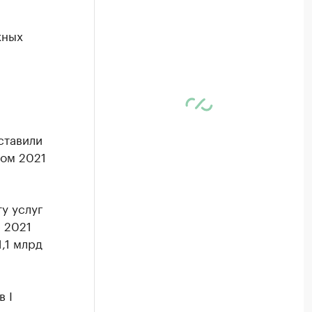
жных
ставили
том 2021
у услуг
е 2021
,1 млрд
 I