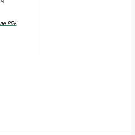
ом
ле РБК