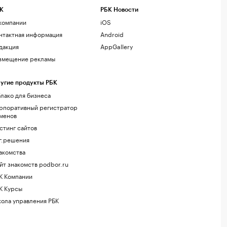
К
РБК Новости
компании
iOS
нтактная информация
Android
дакция
AppGallery
змещение рекламы
угие продукты РБК
лако для бизнеса
рпоративный регистратор
менов
стинг сайтов
г.решения
акомства
йт знакомств podbor.ru
К Компании
К Курсы
ола управления РБК