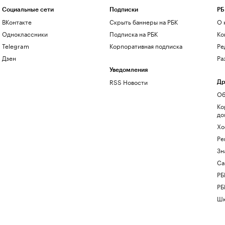
Социальные сети
Подписки
РБ
ВКонтакте
Скрыть баннеры на РБК
О 
Одноклассники
Подписка на РБК
Ко
Telegram
Корпоративная подписка
Ре
Дзен
Ра
Уведомления
RSS Новости
Др
Об
Ко
до
Хо
Ре
Зн
Са
РБ
РБ
Шк