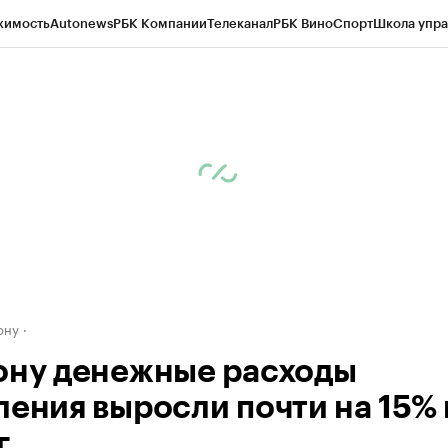
жимость
Autonews
РБК Компании
Телеканал
РБК Вино
Спорт
Школа упра
д
Стиль
Крипто
РБК Бизнес-среда
Дискуссионный клуб
Исследования
К
рагентов
Политика
Экономика
Бизнес
Технологии и медиа
Финансы
Рын
ону
ону денежные расходы
ления выросли почти на 15% 
г.