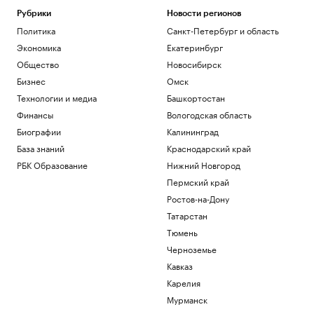
поле
Рубрики
Новости регионов
РБК и Stone
Политика
Санкт-Петербург и область
Чему и как сегодня учат топ-
Экономика
Екатеринбург
менеджеров: тренды EdTech для
управленцев
Общество
Новосибирск
Образование
Бизнес
Омск
Как металлургия и горная добыча стали
Технологии и медиа
Башкортостан
главными драйверами реального ESG
Финансы
Вологодская область
Отрасли
Биографии
Калининград
Как Трамп решил положить конец
«родильному туризму» в США
База знаний
Краснодарский край
Политика
РБК Образование
Нижний Новгород
Ахмату Кадырову присвоили звание
Пермский край
Героя Чеченской Республики
Ростов-на-Дону
Общество
Татарстан
Загрузить еще
Тюмень
Черноземье
Кавказ
Карелия
Мурманск