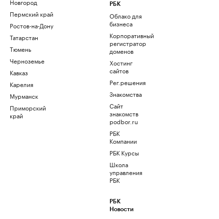
Новгород
РБК
Пермский край
Облако для
бизнеса
Ростов-на-Дону
Корпоративный
Татарстан
регистратор
Тюмень
доменов
Черноземье
Хостинг
сайтов
Кавказ
Рег.решения
Карелия
Знакомства
Мурманск
Сайт
Приморский
знакомств
край
podbor.ru
РБК
Компании
РБК Курсы
Школа
управления
РБК
РБК
Новости