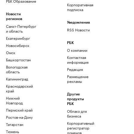
РБК Образование
Корпоративная
подписка
Новости
регионов
Уведомления
Санкт-Петербург
RSS Новости
и область
Екатеринбург
РБК
Новосибирск
О компании
Омск
Контактная
Башкортостан
информация
Вологодская
Редакция
область
Размещение
Калининград
рекламы
Краснодарский
край
Другие
Нижний
продукты
Новгород
РБК
Пермский край
Облако для
бизнеса
Ростов-на-Дону
Корпоративный
Татарстан
регистратор
Тюмень
доменов