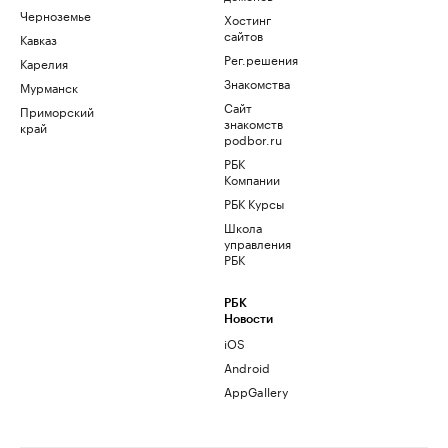
Черноземье
Хостинг
сайтов
Кавказ
Рег.решения
Карелия
Знакомства
Мурманск
Сайт
Приморский
знакомств
край
podbor.ru
РБК
Компании
РБК Курсы
Школа
управления
РБК
РБК
Новости
iOS
Android
AppGallery