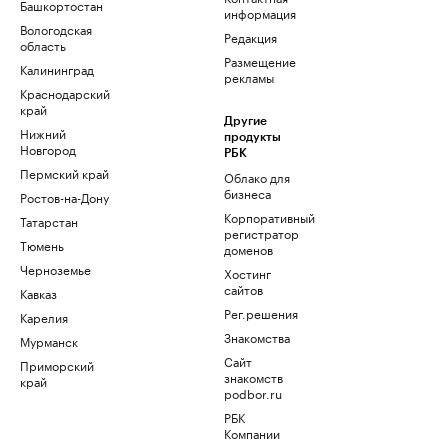
Башкортостан
информация
Вологодская
Редакция
область
Размещение
Калининград
рекламы
Краснодарский
край
Другие
Нижний
продукты
Новгород
РБК
Пермский край
Облако для
бизнеса
Ростов-на-Дону
Корпоративный
Татарстан
регистратор
Тюмень
доменов
Черноземье
Хостинг
сайтов
Кавказ
Рег.решения
Карелия
Знакомства
Мурманск
Сайт
Приморский
знакомств
край
podbor.ru
РБК
Компании