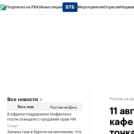
Подписка на РБК
Инвестиции
Мероприятия
Отрасли
Недви
РБК Курсы
РБК Life
Тренды
Визионеры
Национальные проекты
Горо
Спецпроекты СПб
Конференции СПб
Спецпроекты
Проверка конт
Ростов-на-Д
Все новости
Ростов-на-Дону
Весь мир
11 ав
В Африке поддержали Инфантино
после скандала с продажей прав ЧМ
кафе
Спорт
Запасы газа в Европе на минимуме. Что
точк