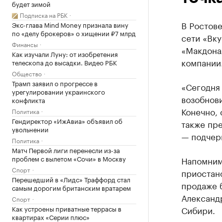
будет зимой
Подписка на РБК
В Ростове
Экс-глава Mind Money признала вину
по «делу брокеров» о хищении ₽7 млрд
сети «Вку
Финансы
«Макдонал
Как изучали Луну: от изобретения
компании
телескопа до высадки. Видео РБК
Общество
Трамп заявил о прогрессе в
«Сегодня 
урегулировании украинского
возобнови
конфликта
Конечно,
Политика
Гендиректор «ИжАвиа» объявил об
также пре
увольнении
— подчерк
Политика
Матч Первой лиги перенесли из-за
проблем с вылетом «Сочи» в Москву
Напомним
Спорт
приостано
Перешедший в «Лидс» Траффорд стал
продаже 
самым дорогим британским вратарем
Александр
Спорт
Как устроены приватные террасы в
Сибири.
квартирах «Серии плюс»