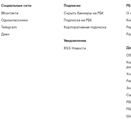
Социальные сети
Подписки
РБ
ВКонтакте
Скрыть баннеры на РБК
О 
Одноклассники
Подписка на РБК
Ко
Telegram
Корпоративная подписка
Ре
Дзен
Ра
Уведомления
RSS Новости
Др
Об
Ко
до
Хо
Ре
Зн
Са
РБ
РБ
Шк