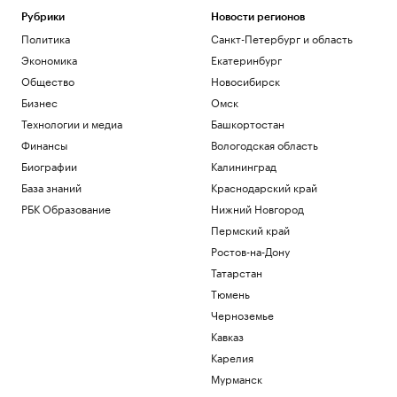
роль в этом играет дерево
Рубрики
Новости регионов
РБК и Старквуд
Политика
Санкт-Петербург и область
Эксперты и студенты назвали
Экономика
Екатеринбург
преимущества обучения за рубежом
Общество
Новосибирск
РАДИО
Общество
Бизнес
Омск
Сеул счел санкции Британии против
Технологии и медиа
Башкортостан
России угрозой своей
Финансы
Вологодская область
энергобезопасности
Биографии
Калининград
Политика
На 88-м году жизни ушел из жизни
База знаний
Краснодарский край
художник Николай Марков
РБК Образование
Нижний Новгород
Общество
Пермский край
Ростов-на-Дону
Загрузить еще
Татарстан
Тюмень
Черноземье
Кавказ
Карелия
Мурманск