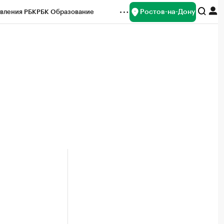
Ростов-на-Дону
вления РБК
РБК Образование
редитные рейтинги
Франшизы
Газета
ок наличной валюты