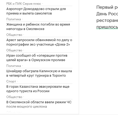
РБК и ПИК Серия плюс
Первый р
Аэропорт Домодедово открыли для
День Росс
приема и вылета самолетов
Политика
рестораны
Женщина и ребенок погибли во время
пришлось
непогоды в Смоленске
Общество
Арест запросили обвиняемой по делу о
порнографии экс-участнице «Дома-2»
Общество
Иран сообщил об «операции против
целей врага» в Ормузском проливе
Политика
Шнайдер обыграла Калинскую и вышла
в четвертый круг турнира в Торонто
Спорт
В горах Казахстана эвакуировали еще
одного туриста из России
Общество
В Смоленской области ввели режим ЧС
после мощного циклона
Общество
Что такое медленная жизнь и какую