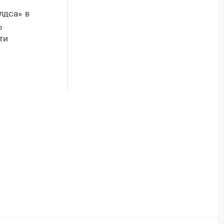
лдса» в
ь
ти