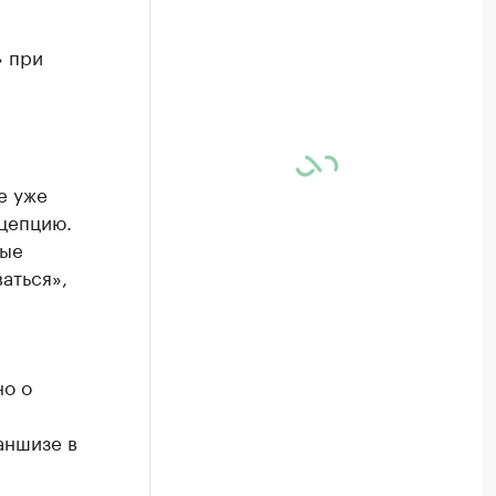
» при
е
е
е уже
нцепцию.
рые
аться»,
но о
аншизе в