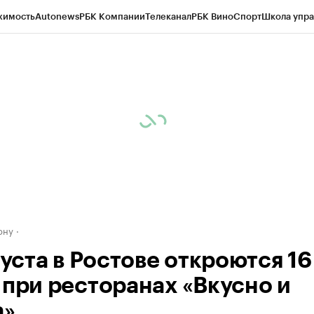
жимость
Autonews
РБК Компании
Телеканал
РБК Вино
Спорт
Школа упра
д
Стиль
Крипто
РБК Бизнес-среда
Дискуссионный клуб
Исследования
К
рагентов
Политика
Экономика
Бизнес
Технологии и медиа
Финансы
Рын
ону
густа в Ростове откроются 16
 при ресторанах «Вкусно и
а»