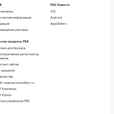
К
РБК Новости
компании
iOS
нтактная информация
Android
дакция
AppGallery
змещение рекламы
угие продукты РБК
лако для бизнеса
рпоративный регистратор
менов
стинг сайтов
г.решения
акомства
йт знакомств podbor.ru
К Компании
К Курсы
ола управления РБК