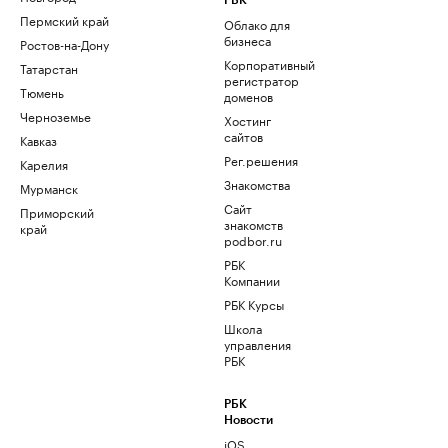
РБК
Пермский край
Облако для
бизнеса
Ростов-на-Дону
Корпоративный
Татарстан
регистратор
Тюмень
доменов
Черноземье
Хостинг
сайтов
Кавказ
Рег.решения
Карелия
Знакомства
Мурманск
Сайт
Приморский
знакомств
край
podbor.ru
РБК
Компании
РБК Курсы
Школа
управления
РБК
РБК
Новости
iOS