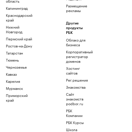
область
Размещение
Калининград
рекламы
Краснодарский
край
Другие
Нижний
продукты
Новгород
РБК
Пермский край
Облако для
бизнеса
Ростов-на-Дону
Корпоративный
Татарстан
регистратор
Тюмень
доменов
Черноземье
Хостинг
сайтов
Кавказ
Рег.решения
Карелия
Знакомства
Мурманск
Сайт
Приморский
знакомств
край
podbor.ru
РБК
Компании
РБК Курсы
Школа