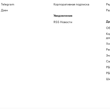
Telegram
Корпоративная подписка
Ре
Дзен
Ра
Уведомления
RSS Новости
Др
Об
Ко
до
Хо
Ре
Зн
Са
РБ
РБ
Шк