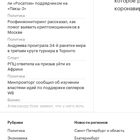
ли «Росатом» подрядчиком на
коронавир
«Пакш-2»
Политика
Росфинмониторинг рассказал, как
помог выявить криптомошенников в
Москве
Политика
Андреева проиграла 34-й ракетке мира
в третьем круге турнира в Торонто
Спорт
РПЦ ответила на призыв уйти из
Африки
Политика
Минпромторг сообщил об изучении
властями идей по поддержке селлеров
WB
Бизнес
Александр Усик заявил, что у него есть
«два варианта» для прощального боя
Спорт
Что такое медленная жизнь и какую
Рубрики
Новости регионов
роль в этом играет дерево
Политика
Санкт-Петербург и область
РБК и Старквуд
Экономика
Екатеринбург