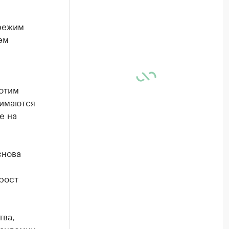
режим
ем
отим
нимаются
е на
снова
рост
тва,
пандемии