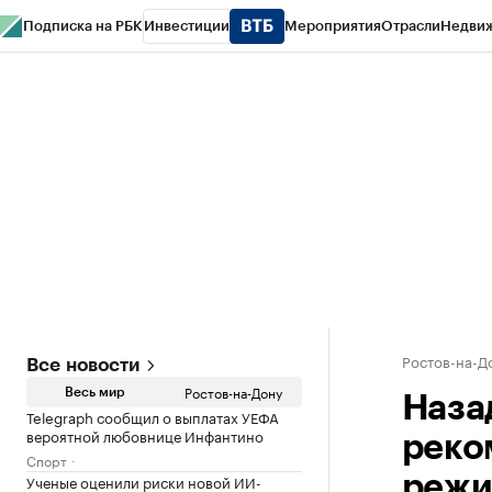
Подписка на РБК
Инвестиции
Мероприятия
Отрасли
Недви
РБК Курсы
РБК Life
Тренды
Визионеры
Национальные проекты
Горо
Спецпроекты СПб
Конференции СПб
Спецпроекты
Проверка конт
Ростов-на-Д
Все новости
Ростов-на-Дону
Весь мир
Наза
Telegraph сообщил о выплатах УЕФА
вероятной любовнице Инфантино
реко
Спорт
Ученые оценили риски новой ИИ-
реж