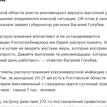
ской области власти рекомендуют вернуть масочный 
дшения эпидемиологической ситуации. Об этом в сво
канале заявил губернатор региона Василий Голубев.
аспространения впечатляют и не останавливаются.
ацию Роспотребнадзора мы будем распространять. Х
я и хотим не вводить жесткие меры, которые воспри
епросто. Давайте выполним те рекомендации, которы
ий день работают», — отметил Василий Голубев.
е темпы распространения коронавирусной инфекции 
Так, за выходные 20-21 августа в Ростовской области
овали максимальный с середины марта суточный при
чаев - свыше 1 тыс. человек.
м
, на Дону действие 272-го постановления правительс
регламентировало все введенные ограничения из-за 