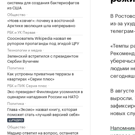
системы для создания бактериофагов
из США
Общество
В Ростов
«Ноев ковчег»: почему в восточной
из-за уху
Арктике эволюция шла непрерывно
телеграм-
РБК и УК Первая
Сооснователь Wikipedia назвал ее
рупором пропаганды под эгидой ЦРУ
«Темпы р
Технологии и медиа
Рекоменд
Зеленский встретился с президентом
уберечьс
Сербии Вучичем
людьми н
Политика
Как устроены приватные террасы в
сегодняшн
квартирах «Серии плюс»
РБК и ПИК Серия плюс
В август
Экс-президент Финляндии усомнился в
сценарии нападения России на НАТО
выросли. 
Политика
зафиксир
Глава «Эксмо» назвал книгу, которая
новых слу
поможет стать «лучшей версией себя»
РАДИО
Напомни
Общество
Мадьяр ответил на вопрос, останется
которое 