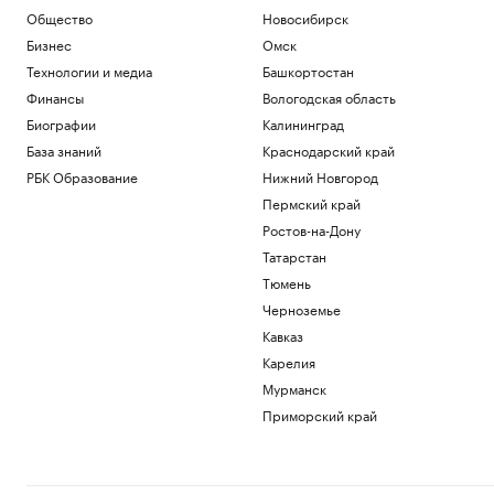
Метеоролог рассказала о погоде в
Общество
Новосибирск
Москве на выходных
Бизнес
Омск
Общество
Технологии и медиа
Башкортостан
Глава ВЦИОМ объяснил, почему
абитуриенты стали прагматичнее
Финансы
Вологодская область
Общество
Биографии
Калининград
Власти США поддержали Свято-
База знаний
Краснодарский край
Троицкий монастырь РПЦЗ в борьбе с
ветряками
РБК Образование
Нижний Новгород
Общество
Пермский край
Трамп обжалует запрет на
Ростов-на-Дону
строительство бального зала в Белом
Татарстан
доме
Тюмень
Политика
Как выглядит портрет абитуриента в
Черноземье
2026 году. Видео РБК
Кавказ
Общество
Карелия
Мурманск
Загрузить еще
Приморский край