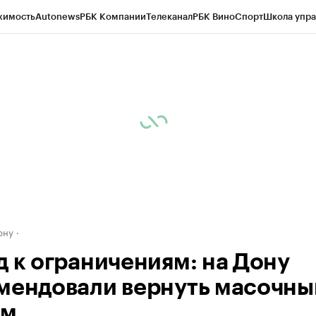
жимость
Autonews
РБК Компании
Телеканал
РБК Вино
Спорт
Школа упра
д
Стиль
Крипто
РБК Бизнес-среда
Дискуссионный клуб
Исследования
К
рагентов
Политика
Экономика
Бизнес
Технологии и медиа
Финансы
Рын
ону
д к ограничениям: на Дону
мендовали вернуть масочны
им