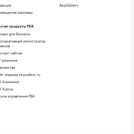
дакция
AppGallery
змещение рекламы
угие продукты РБК
лако для бизнеса
рпоративный регистратор
менов
стинг сайтов
г.решения
акомства
йт знакомств podbor.ru
К Компании
К Курсы
ола управления РБК