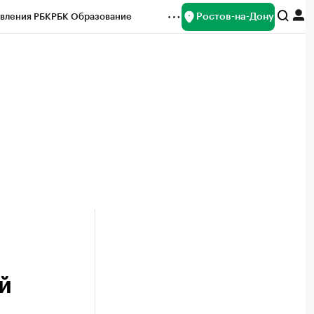
Ростов-на-Дону
вления РБК
РБК Образование
редитные рейтинги
Франшизы
Газета
ок наличной валюты
й