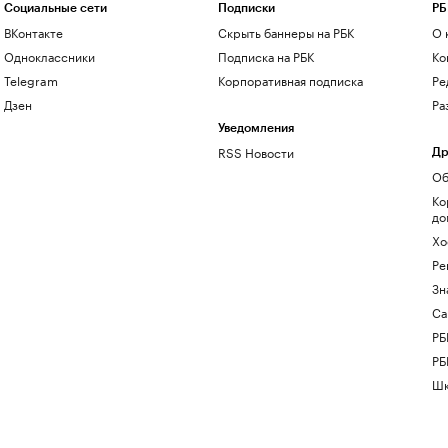
Социальные сети
Подписки
РБ
ВКонтакте
Скрыть баннеры на РБК
О 
Одноклассники
Подписка на РБК
Ко
Telegram
Корпоративная подписка
Ре
Дзен
Ра
Уведомления
RSS Новости
Др
Об
Ко
до
Хо
Ре
Зн
Са
РБ
РБ
Шк