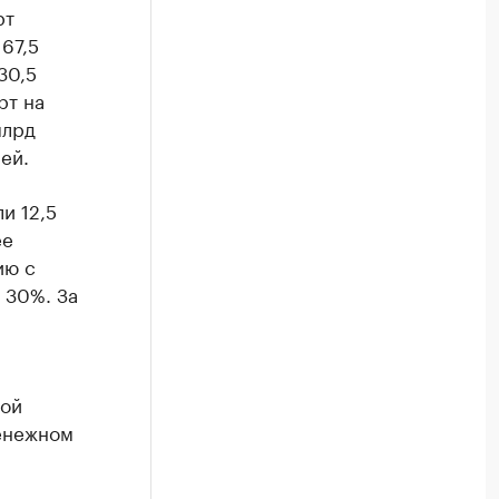
рт
67,5
30,5
рт на
млрд
ей.
и 12,5
ее
ию с
 30%. За
кой
енежном