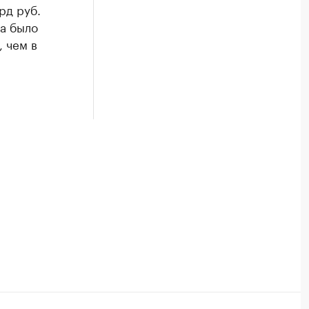
рд руб.
да было
, чем в