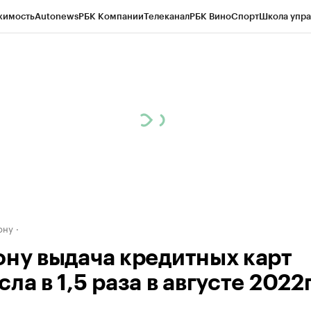
жимость
Autonews
РБК Компании
Телеканал
РБК Вино
Спорт
Школа упра
д
Стиль
Крипто
РБК Бизнес-среда
Дискуссионный клуб
Исследования
К
рагентов
Политика
Экономика
Бизнес
Технологии и медиа
Финансы
Рын
ону
ону выдача кредитных карт
ла в 1,5 раза в августе 2022