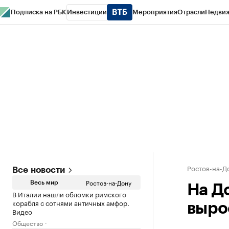
Подписка на РБК
Инвестиции
Мероприятия
Отрасли
Недви
РБК Курсы
РБК Life
Тренды
Визионеры
Национальные проекты
Горо
Спецпроекты СПб
Конференции СПб
Спецпроекты
Проверка конт
Ростов-на-Д
Все новости
Ростов-на-Дону
Весь мир
На Д
В Италии нашли обломки римского
корабля с сотнями античных амфор.
вырос
Видео
Общество