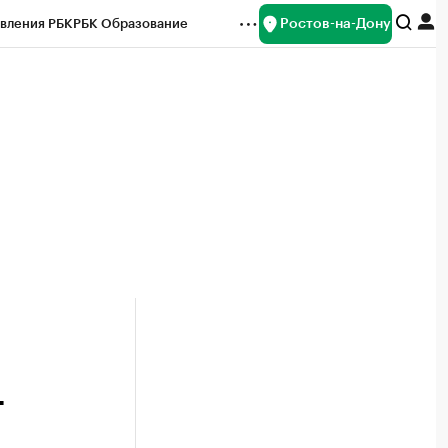
Ростов-на-Дону
вления РБК
РБК Образование
редитные рейтинги
Франшизы
Газета
ок наличной валюты
г