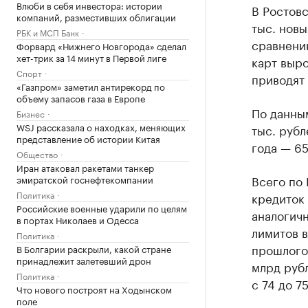
Влюби в себя инвестора: истории
В Ростовс
компаний, разместивших облигации
тыс. новы
РБК и МСП Банк
сравнени
Форвард «Нижнего Новгорода» сделал
хет-трик за 14 минут в Первой лиге
карт выро
Спорт
приводят
«Газпром» заметил антирекорд по
объему запасов газа в Европе
По данным
Бизнес
WSJ рассказала о находках, меняющих
тыс. рубл
представление об истории Китая
года — 65
Общество
Иран атаковал ракетами танкер
Всего по 
эмиратской госнефтекомпании
Политика
кредиток 
Российские военные ударили по целям
аналогич
в портах Николаев и Одесса
лимитов в
Политика
прошлого 
В Болгарии раскрыли, какой стране
принадлежит залетевший дрон
млрд рубл
Политика
с 74 до 7
Что нового построят на Ходынском
поле