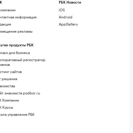
К
РБК Новости
компании
iOS
нтактная информация
Android
дакция
AppGallery
змещение рекламы
угие продукты РБК
лако для бизнеса
рпоративный регистратор
менов
стинг сайтов
г.решения
акомства
йт знакомств podbor.ru
К Компании
К Курсы
ола управления РБК