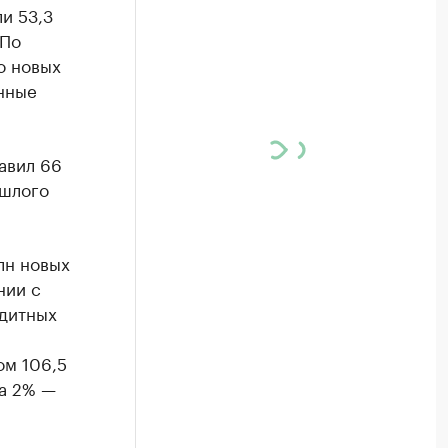
и 53,3
 По
о новых
нные
авил 66
ошлого
лн новых
нии с
едитных
ом 106,5
на 2% —