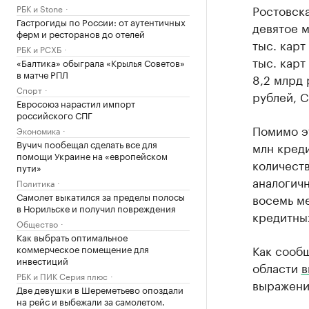
Ростовска
РБК и Stone
Гастрогиды по России: от аутентичных
девятое м
ферм и ресторанов до отелей
тыс. карт
РБК и РСХБ
тыс. карт
«Балтика» обыграла «Крылья Советов»
в матче РПЛ
8,2 млрд 
Спорт
рублей, С
Евросоюз нарастил импорт
российского СПГ
Помимо эт
Экономика
Вучич пообещал сделать все для
млн кред
помощи Украине на «европейском
количест
пути»
аналогич
Политика
Самолет выкатился за пределы полосы
восемь ме
в Норильске и получил повреждения
кредитны
Общество
Как выбрать оптимальное
Как сообщ
коммерческое помещение для
инвестиций
области
в
РБК и ПИК Серия плюс
выражении
Две девушки в Шереметьево опоздали
на рейс и выбежали за самолетом.