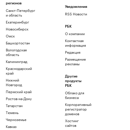
регионов
Уведомления
Санкт-Петербург
RSS Новости
и область
Екатеринбург
РБК
Новосибирск
О компании
Омск
Контактная
Башкортостан
информация
Вологодская
Редакция
область
Размещение
Калининград
рекламы
Краснодарский
край
Другие
Нижний
продукты
Новгород
РБК
Пермский край
Облако для
бизнеса
Ростов-на-Дону
Корпоративный
Татарстан
регистратор
Тюмень
доменов
Черноземье
Хостинг
сайтов
Кавказ