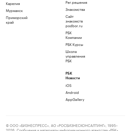
Рег.решения
Карелия
Знакомства
Мурманск
Сайт
Приморский
знакомств
край
podbor.ru
РБК
Компании
РБК Курсы
Школа
управления
РБК
РБК
Новости
iOS
Android
AppGallery
© ООО «БИЗНЕСПРЕСС», АО «РОСБИЗНЕСКОНСАЛТИНГ», 1995–
2026. Сообщения и материалы информационного агентства «РБК»