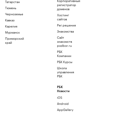
Корпоративный
Татарстан
регистратор
Тюмень
доменов
Черноземье
Хостинг
сайтов
Кавказ
Рег.решения
Карелия
Знакомства
Мурманск
Сайт
Приморский
знакомств
край
podbor.ru
РБК
Компании
РБК Курсы
Школа
управления
РБК
РБК
Новости
iOS
Android
AppGallery