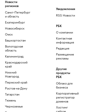
Новости
регионов
Уведомления
Санкт-Петербург
RSS Новости
и область
Екатеринбург
РБК
Новосибирск
О компании
Омск
Контактная
Башкортостан
информация
Вологодская
Редакция
область
Размещение
Калининград
рекламы
Краснодарский
край
Другие
Нижний
продукты
Новгород
РБК
Пермский край
Облако для
бизнеса
Ростов-на-Дону
Корпоративный
Татарстан
регистратор
Тюмень
доменов
Черноземье
Хостинг
сайтов
Кавказ