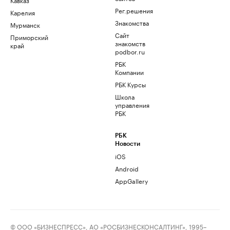
Рег.решения
Карелия
Знакомства
Мурманск
Сайт
Приморский
знакомств
край
podbor.ru
РБК
Компании
РБК Курсы
Школа
управления
РБК
РБК
Новости
iOS
Android
AppGallery
© ООО «БИЗНЕСПРЕСС», АО «РОСБИЗНЕСКОНСАЛТИНГ», 1995–