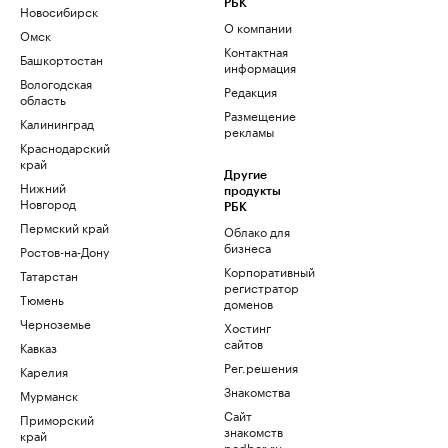
РБК
Новосибирск
О компании
Омск
Контактная
Башкортостан
информация
Вологодская
Редакция
область
Размещение
Калининград
рекламы
Краснодарский
край
Другие
Нижний
продукты
Новгород
РБК
Пермский край
Облако для
бизнеса
Ростов-на-Дону
Корпоративный
Татарстан
регистратор
Тюмень
доменов
Черноземье
Хостинг
сайтов
Кавказ
Рег.решения
Карелия
Знакомства
Мурманск
Сайт
Приморский
знакомств
край
podbor.ru