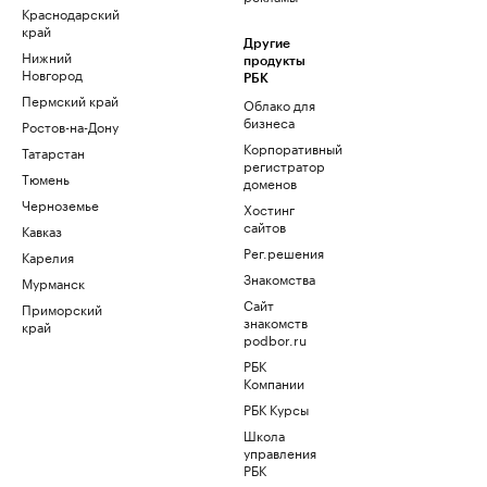
Краснодарский
край
Другие
Нижний
продукты
Новгород
РБК
Пермский край
Облако для
бизнеса
Ростов-на-Дону
Корпоративный
Татарстан
регистратор
Тюмень
доменов
Черноземье
Хостинг
сайтов
Кавказ
Рег.решения
Карелия
Знакомства
Мурманск
Сайт
Приморский
знакомств
край
podbor.ru
РБК
Компании
РБК Курсы
Школа
управления
РБК