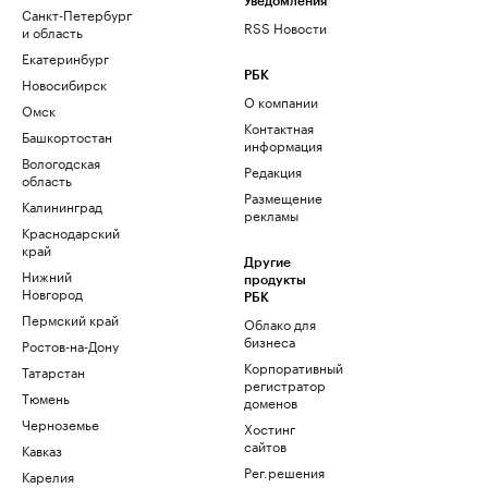
Уведомления
Санкт-Петербург
RSS Новости
и область
Екатеринбург
РБК
Новосибирск
О компании
Омск
Контактная
Башкортостан
информация
Вологодская
Редакция
область
Размещение
Калининград
рекламы
Краснодарский
край
Другие
Нижний
продукты
Новгород
РБК
Пермский край
Облако для
бизнеса
Ростов-на-Дону
Корпоративный
Татарстан
регистратор
Тюмень
доменов
Черноземье
Хостинг
сайтов
Кавказ
Рег.решения
Карелия