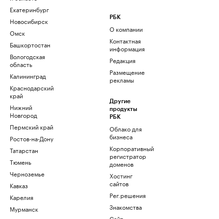
Екатеринбург
РБК
Новосибирск
О компании
Омск
Контактная
Башкортостан
информация
Вологодская
Редакция
область
Размещение
Калининград
рекламы
Краснодарский
край
Другие
Нижний
продукты
Новгород
РБК
Пермский край
Облако для
бизнеса
Ростов-на-Дону
Корпоративный
Татарстан
регистратор
Тюмень
доменов
Черноземье
Хостинг
сайтов
Кавказ
Рег.решения
Карелия
Знакомства
Мурманск
Сайт