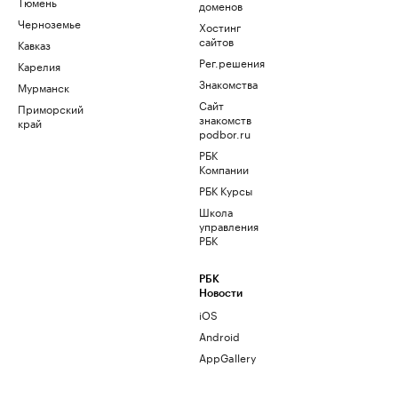
Тюмень
доменов
Черноземье
Хостинг
сайтов
Кавказ
Рег.решения
Карелия
Знакомства
Мурманск
Сайт
Приморский
знакомств
край
podbor.ru
РБК
Компании
РБК Курсы
Школа
управления
РБК
РБК
Новости
iOS
Android
AppGallery