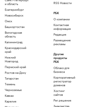
RSS Новости
и область
Екатеринбург
РБК
Новосибирск
О компании
Омск
Контактная
Башкортостан
информация
Вологодская
Редакция
область
Размещение
Калининград
рекламы
Краснодарский
край
Другие
Нижний
продукты
Новгород
РБК
Пермский край
Облако для
бизнеса
Ростов-на-Дону
Корпоративный
Татарстан
регистратор
Тюмень
доменов
Черноземье
Хостинг
сайтов
Кавказ
Рег.решения
Карелия
Знакомства
Мурманск