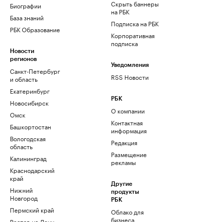
Скрыть баннеры
Биографии
на РБК
База знаний
Подписка на РБК
РБК Образование
Корпоративная
подписка
Новости
регионов
Уведомления
Санкт-Петербург
RSS Новости
и область
Екатеринбург
РБК
Новосибирск
О компании
Омск
Контактная
Башкортостан
информация
Вологодская
Редакция
область
Размещение
Калининград
рекламы
Краснодарский
край
Другие
Нижний
продукты
Новгород
РБК
Пермский край
Облако для
бизнеса
Ростов-на-Дону