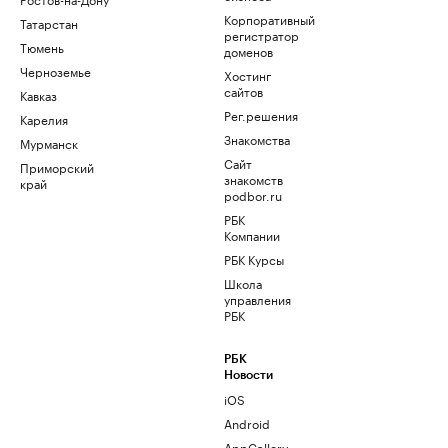
Корпоративный
Татарстан
регистратор
Тюмень
доменов
Черноземье
Хостинг
сайтов
Кавказ
Рег.решения
Карелия
Знакомства
Мурманск
Сайт
Приморский
знакомств
край
podbor.ru
РБК
Компании
РБК Курсы
Школа
управления
РБК
РБК
Новости
iOS
Android
AppGallery