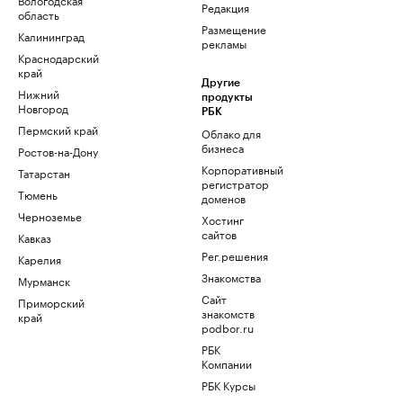
Редакция
область
Размещение
Калининград
рекламы
Краснодарский
край
Другие
Нижний
продукты
Новгород
РБК
Пермский край
Облако для
бизнеса
Ростов-на-Дону
Корпоративный
Татарстан
регистратор
Тюмень
доменов
Черноземье
Хостинг
сайтов
Кавказ
Рег.решения
Карелия
Знакомства
Мурманск
Сайт
Приморский
знакомств
край
podbor.ru
РБК
Компании
РБК Курсы