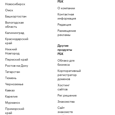
РБК
Новосибирск
О компании
Омск
Контактная
Башкортостан
информация
Вологодская
Редакция
область
Размещение
Калининград
рекламы
Краснодарский
край
Другие
Нижний
продукты
Новгород
РБК
Пермский край
Облако для
бизнеса
Ростов-на-Дону
Корпоративный
Татарстан
регистратор
Тюмень
доменов
Черноземье
Хостинг
сайтов
Кавказ
Рег.решения
Карелия
Знакомства
Мурманск
Сайт
Приморский
знакомств
край